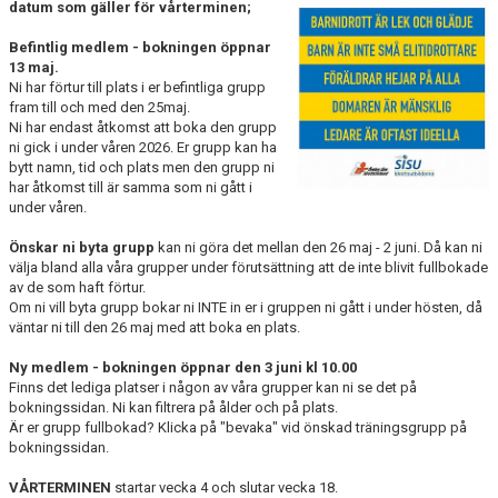
datum som gäller för vårterminen;
KALENDER & MINIBUSS
Befintlig medlem - bokningen öppnar
DOKUMENT
13 maj.
Ni har förtur till plats i er befintliga grupp
fram till och med den 25maj.
OM FÖRENINGEN
Ni har endast åtkomst att boka den grupp
ni gick i under våren 2026. Er grupp kan ha
KONTAKT
bytt namn, tid och plats men den grupp ni
har åtkomst till är samma som ni gått i
under våren.
Önskar ni byta grupp
kan ni göra det mellan den 26 maj - 2 juni. Då kan ni
välja bland alla våra grupper under förutsättning att de inte blivit fullbokade
av de som haft förtur.
Om ni vill byta grupp bokar ni INTE in er i gruppen ni gått i under hösten, då
väntar ni till den 26 maj med att boka en plats.
Ny medlem - bokningen öppnar den 3 juni kl 10.00
Finns det lediga platser i någon av våra grupper kan ni se det på
bokningssidan. Ni kan filtrera på ålder och på plats.
Är er grupp fullbokad? Klicka på "bevaka" vid önskad träningsgrupp på
bokningssidan.
VÅRTERMINEN
startar vecka 4 och slutar vecka 18.