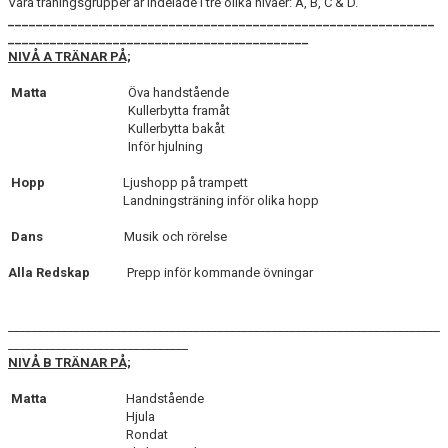
Våra träningsgrupper är indelade i tre olika nivåer: A, B, C & D.
_____________________________________________________________
___________________________________________
NIVÅ A TRÄNAR PÅ;
Matta
Öva handstående
Kullerbytta framåt
Kullerbytta bakåt
Inför hjulning
Hopp
Ljushopp på trampett
Landningsträning inför olika hopp
Dans
Musik och rörelse
Alla Redskap
Prepp inför kommande övningar
________________________________________________________________________
______________________________
NIVÅ B TRÄNAR PÅ;
Matta
Handstående
Hjula
Rondat