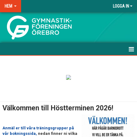
HEM
LOGGA IN
.
HEM
NYHETER
ANMÄLAN TILL HÖSTEN-26
FRÅGOR & SVAR
Välkommen till Höstterminen 2026!
TRÄNINGSAVGIFTER
FÖRENINGSKLÄDER
Anmäl er till våra träningsgrupper på
vår bokningssida,
nedan finner ni vilka