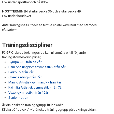
Lov under sportlov och påsklov.
HÖSTTERMINEN
startar vecka 36 och slutar vecka 49.
Lov under höstlovet.
Antal träningspass under en termin är inte korrelerat med start och
slutdatum.
Träningsdiscipliner
På GF Örebros bokningssida kan ni anmäla er till följande
träningsformer/discipliner;
GympaKul - från ca 2år
Barn och ungdomsgymnastik - från 5år
Parkour - från 7år
Cheerleading - från 7år
Manlig Artistisk gymnastik - från 7år
Kvinnlig Artistisk gymnastik - från 7år
Vuxengymnastik - från 16år
Seniormotion
Är din önskade träningsgrupp fullbokad?
Klicka på "bevaka" vid önskad träningsgrupp på bokningssidan.