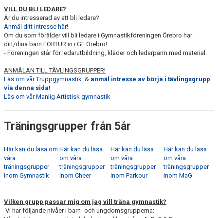
VILL DU BLI LEDARE?
Är du intresserad av att bli ledare?
Anmäl ditt intresse här!
Om du som förälder vill bli ledare i Gymnastikföreningen Örebro har
ditt/dina barn FÖRTUR in i GF Örebro!
- Föreningen står för ledarutbildning, kläder och ledarpärm med material.
ANMÄLAN TILL TÄVLINGSGRUPPER!
Läs om vår Truppgymnastik
&
anmäl intresse av börja i tävlingsgrupp
via denna sida!
Läs om vår Manlig Artistisk gymnastik
Träningsgrupper från 5år
Här kan du läsa om
Här kan du läsa
Här kan du läsa
Här kan du läsa
våra
om våra
om våra
om våra
träningsgrupper
träningsgrupper
träningsgrupper
träningsgrupper
inom Gymnastik
inom Cheer
inom Parkour
inom MaG
Vilken grupp passar mig om jag vill träna gymnastik?
Vi har följande nivåer i barn- och ungdomsgrupperna: