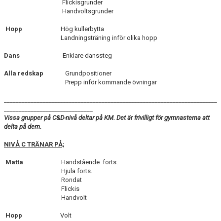
Flickisgrunder
Handvoltsgrunder
Hopp
Hög kullerbytta
Landningsträning inför olika hopp
Dans
Enklare danssteg
Alla redskap
Grundpositioner
Prepp inför kommande övningar
________________________________________________________________________
______________________________
Vissa grupper på C&D-nivå deltar på KM. Det är frivilligt för gymnasterna att
delta på dem.
NIVÅ C TRÄNAR PÅ;
Matta
Handstående forts.
Hjula forts.
Rondat
Flickis
Handvolt
Hopp
Volt