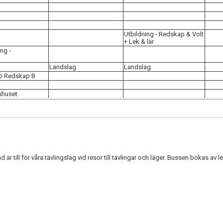
Utbildning - Redskap & Volt
+ Lek & lär
ng -
Landslag
Landslag
pp Redskap B
tshuset
 till för våra tävlingslag vid resor till tävlingar och läger. Bussen bokas av le