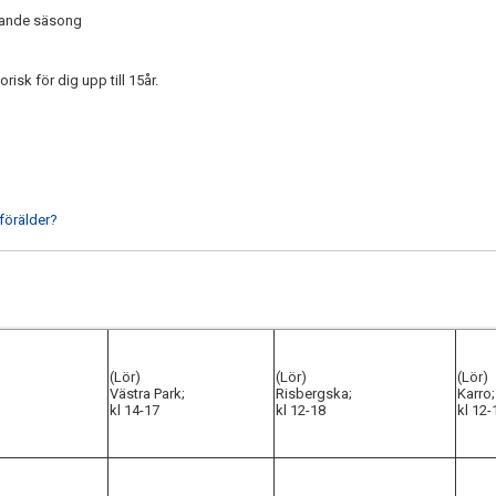
mande säsong
risk för dig upp till 15år.
förälder?
(Lör)
(Lör)
(Lör)
Västra Park;
Risbergska;
Karro;
kl 14-17
kl 12-18
kl 12-