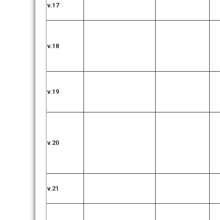
v.17
v.18
v.19
v.20
v.21