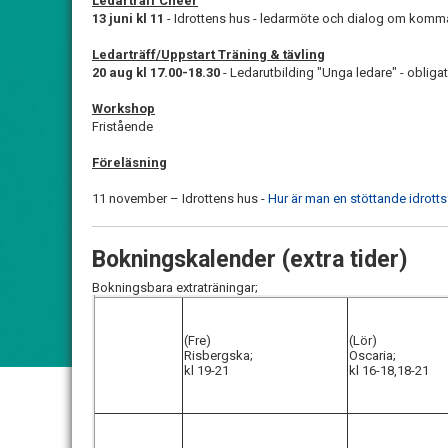
Ledarträff Cheer
13 juni kl 11
- Idrottens hus - ledarmöte och dialog om kom
Ledarträff/Uppstart Träning & tävling
20 aug kl 17.00-18.30
- Ledarutbilding "Unga ledare" - obligato
Workshop
Fristående
Föreläsning
11 november – Idrottens hus -
Hur är man en stöttande idrotts
Bokningskalender (extra tider)
Bokningsbara extraträningar;
(Fre)
(Lör)
Risbergska;
Oscaria;
kl 19-21
kl 16-18,18-21