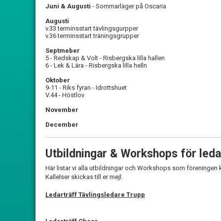
Juni & Augusti
- Sommarläger på Oscaria
Augusti
v.33 terminsstart tävlingsgurpper
v.36 terminsstart träningsgrupper
Septmeber
5 - Redskap & Volt - Risbergska lilla hallen
6 - Lek & Lära - Risbergska lilla helln
Oktober
9-11 - Riks fyran - Idrottshuet
V.44 - Höstlov
November
December
Utbildningar & Workshops för led
Här listar vi alla utbildningar och Workshops som föreningen
Kallelser skickas till er mejl.
Ledarträff Tävlingsledare Trupp