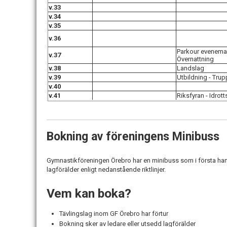
v.33
v.34
v.35
v.36
Parkour evenema
v.37
Övernattning
v.38
Landslag
v.39
Utbildning - Tru
v.40
v.41
Riksfyran - Idrot
Bokning av föreningens Minibuss
Gymnastikföreningen Örebro har en minibuss som i första hand är
lagförälder enligt nedanstående riktlinjer.
Vem kan boka?
Tävlingslag inom GF Örebro har förtur
Bokning sker av ledare eller utsedd lagförälder