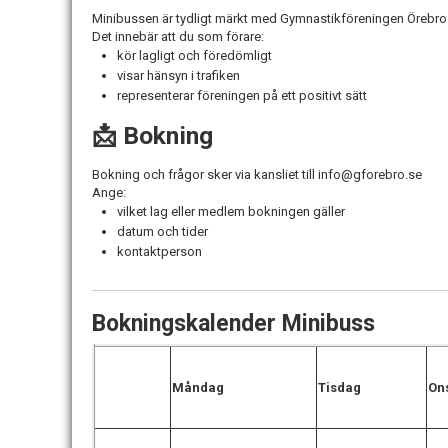
Minibussen är tydligt märkt med Gymnastikföreningen Örebro
Det innebär att du som förare:
kör lagligt och föredömligt
visar hänsyn i trafiken
representerar föreningen på ett positivt sätt
📩 Bokning
Bokning och frågor sker via kansliet till info@gforebro.se
Ange:
vilket lag eller medlem bokningen gäller
datum och tider
kontaktperson
Bokningskalender Minibuss
Måndag
Tisdag
On