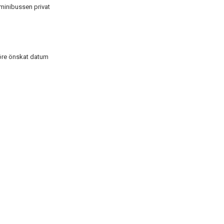
minibussen privat
före önskat datum