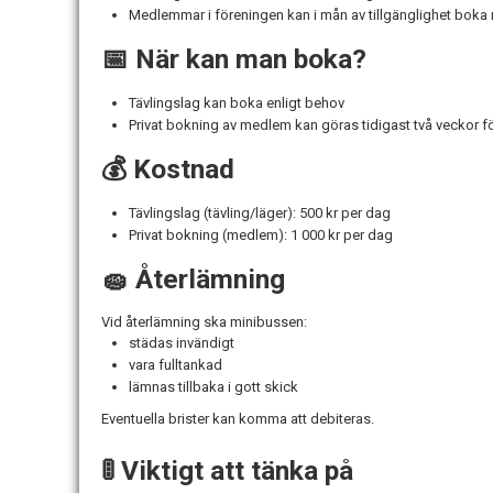
Medlemmar i föreningen kan i mån av tillgänglighet boka 
📅 När kan man boka?
Tävlingslag kan boka enligt behov
Privat bokning av medlem kan göras tidigast två veckor 
💰 Kostnad
Tävlingslag (tävling/läger): 500 kr per dag
Privat bokning (medlem): 1 000 kr per dag
🧽 Återlämning
Vid återlämning ska minibussen:
städas invändigt
vara fulltankad
lämnas tillbaka i gott skick
Eventuella brister kan komma att debiteras.
🚦 Viktigt att tänka på