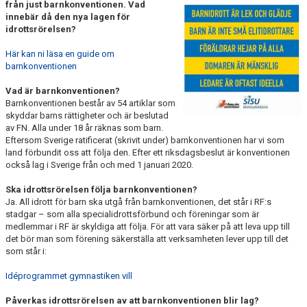
från just barnkonventionen. Vad
KALENDER & MINIBUSS
innebär då den nya lagen för
idrottsrörelsen?
DOKUMENT
Här kan ni läsa en guide om
barnkonventionen
OM FÖRENINGEN
Vad är barnkonventionen?
BARNKONVENTIONEN
Barnkonventionen består av 54 artiklar som
skyddar barns rättigheter och är beslutad
STYRELSEN
av FN. Alla under 18 år räknas som barn.
Eftersom Sverige ratificerat (skrivit under) barnkonventionen har vi som
land förbundit oss att följa den. Efter ett riksdagsbeslut är konventionen
STYRANDE DOKUMENT
också lag i Sverige från och med 1 januari 2020.
HALL OF FAME
Ska idrottsrörelsen följa barnkonventionen?
Ja. All idrott för barn ska utgå från barnkonventionen, det står i RF:s
stadgar – som alla specialidrottsförbund och föreningar som är
KALENDER
medlemmar i RF är skyldiga att följa. För att vara säker på att leva upp till
det bör man som förening säkerställa att verksamheten lever upp till det
KONTAKT
som står i:
Idéprogrammet gymnastiken vill
Påverkas idrottsrörelsen av att barnkonventionen blir lag?