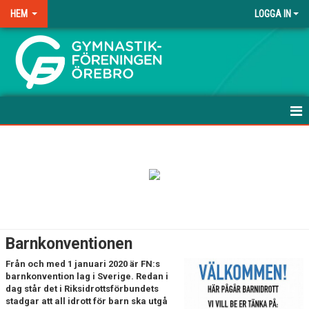
HEM
LOGGA IN
.
HEM
NYHETER
ANMÄLAN TILL HÖSTEN-26
FRÅGOR & SVAR
Barnkonventionen
TRÄNINGSAVGIFTER
Från och med 1 januari 2020 är FN:s
barnkonvention lag i Sverige. Redan i
FÖRENINGSKLÄDER
dag står det i Riksidrottsförbundets
stadgar att all idrott för barn ska utgå