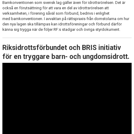
Barnkonventionen som svensk lag gäller även för idrottsrörelsen. Det är
också en förutsättning för att vara en del av idrottsrörelsen att
verksamheten, i förening såväl som förbund, bedrivs i enlighet
med barnkonventionen. I avvaktan på rättspraxis från domstolarna om hur
den nya lagen ska tillämpas kan idrottsföreningar och förbund därför
känna sig trygga när de följer RF:s stadgar och övriga styrdokument.
Riksidrottsförbundet och BRIS initiativ
för en tryggare barn- och ungdomsidrott.