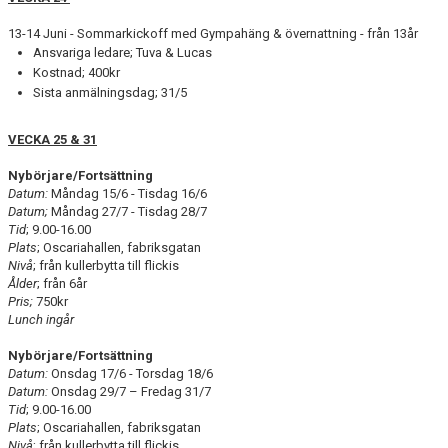
13-14 Juni - Sommarkickoff med Gympahäng & övernattning - från 13år
Ansvariga ledare; Tuva & Lucas
Kostnad; 400kr
Sista anmälningsdag; 31/5
VECKA 25 & 31
Nybörjare/Fortsättning
Datum:
Måndag 15/6 - Tisdag 16/6
Datum;
Måndag 27/7 - Tisdag 28/7
Tid
; 9.00-16.00
Plats
; Oscariahallen, fabriksgatan
Nivå
; från kullerbytta till flickis
Ålder
; från 6år
Pris;
750kr
Lunch ingår
Nybörjare/Fortsättning
Datum:
Onsdag 17/6 - Torsdag 18/6
Datum:
Onsdag 29/7 – Fredag 31/7
Tid
; 9.00-16.00
Plats
; Oscariahallen, fabriksgatan
Nivå
; från kullerbytta till flickis