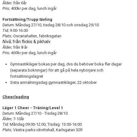
Ålder
; från 6år
Pris;
400kr per dag, lunch ingår
Fortsättning/Trupp tävling
Datum:
Måndag 27/10, tisdag 28/10 och onsdag 29/10
Tid
; 9.00-16.00
Plats
; Oscariahallen, fabriksgatan
Nivå
; från flickis & pikhalv
Ålder
; från 8 år
Pris; 400
kr per dag, lunch ingår
Gymnastikläger bokas per dag, dvs du behöver boka fler dagar
(separata bokningar) för att gå på hela nybörjare och
fortsättningslägret
Sista anmälningsdag gymnastikläger; 22 oktober
Cheerleading
Läger 1 Cheer - Träning/Level 1
Datum:
Måndag 27/10 - Tisdag 28/10
Ålder;
7-10år
Tid:
Måndag
09:00-12:00, Tisdag: 13:00-16:00
Plats;
Västra parks idrottshall, Karlsgatan 32R