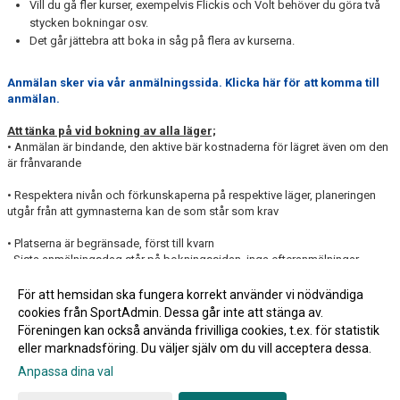
Vill du gå fler kurser, exempelvis Flickis och Volt behöver du göra två
stycken bokningar osv.
Det går jättebra att boka in såg på flera av kurserna.
Anmälan sker via vår anmälningssida. Klicka här för att komma till
anmälan.
Att tänka på vid bokning av alla läger;
• Anmälan är bindande, den aktive bär kostnaderna för lägret även om den
är frånvarande
• Respektera nivån och förkunskaperna på respektive läger, planeringen
utgår från att gymnasterna kan de som står som krav
• Platserna är begränsade, först till kvarn
- Sista anmälningsdag står på bokningssidan, inga efteranmälningar
hanteras
För att hemsidan ska fungera korrekt använder vi nödvändiga
cookies från SportAdmin. Dessa går inte att stänga av.
Fler nyheter >>
Föreningen kan också använda frivilliga cookies, t.ex. för statistik
eller marknadsföring. Du väljer själv om du vill acceptera dessa.
Anpassa dina val
Cookie-inställningar
Gå till Webbversion