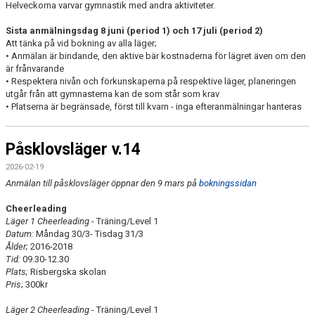
Helveckorna varvar gymnastik med andra aktiviteter.
Sista anmälningsdag 8 juni (period 1) och 17 juli (period 2)
Att tänka på vid bokning av alla läger;
• Anmälan är bindande, den aktive bär kostnaderna för lägret även om den
är frånvarande
• Respektera nivån och förkunskaperna på respektive läger, planeringen
utgår från att gymnasterna kan de som står som krav
• Platserna är begränsade, först till kvarn - inga efteranmälningar hanteras
Påsklovsläger v.14
2026-02-19
Anmälan till påsklovsläger öppnar den 9 mars på
bokningssidan
Cheerleading
Läger 1 Cheerleading
- Träning/Level 1
Datum:
Måndag 30/3- Tisdag 31/3
Ålder;
2016-2018
Tid:
09.30-12.30
Plats;
Risbergska skolan
Pris
; 300kr
Läger 2 Cheerleading
- Träning/Level 1