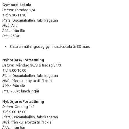
Gymnastikskola
Datum:
Torsdag 2/4
Tid
; 9.30-11.30
Plats
; Oscariahallen, fabriksgatan
Nivå
; Alla
Ålder
; från 5år
Pris; 250kr
Sista anmälningsdag gymnastikskola är 30 mars
Nybörjare/Fortsättning
Datum:
Måndag 30/3 & tisdag 31/3
Tid
; 9.00-16.00
Plats
; Oscariahallen, fabriksgatan
Nivå
; från kullerbytta till flickis
Ålder
; från 6år
Pris;
750kr, lunch ingår
Nybörjare/Fortsättning
Datum:
Onsdag 1/4
Tid
; 9.00-16.00
Plats
; Oscariahallen, fabriksgatan
Nivå
; från kullerbytta till flickis
Ålder
; från 6år