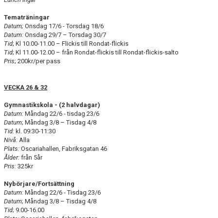
Tematräningar
Datum;
Onsdag 17/6 - Torsdag 18/6
Datum:
Onsdag 29/7 – Torsdag 30/7
Tid
; Kl 10.00-11.00 – Flickis till Rondat-flickis
Tid
; Kl 11.00-12.00 – från Rondat-flickis till Rondat-flickis-salto
Pris
; 200kr/per pass
VECKA 26 & 32
Gymnastikskola - (2 halvdagar)
Datum:
Måndag 22/6 - tisdag 23/6
Datum
; Måndag 3/8 – Tisdag 4/8
Tid:
kl. 09:30-11:30
Nivå:
Alla
Plats:
Oscariahallen, Fabriksgatan 46
Ålder:
från 5år
Pris:
325kr
Nybörjare/Fortsättning
Datum:
Måndag 22/6 - Tisdag 23/6
Datum
; Måndag 3/8 – Tisdag 4/8
Tid
; 9.00-16.00