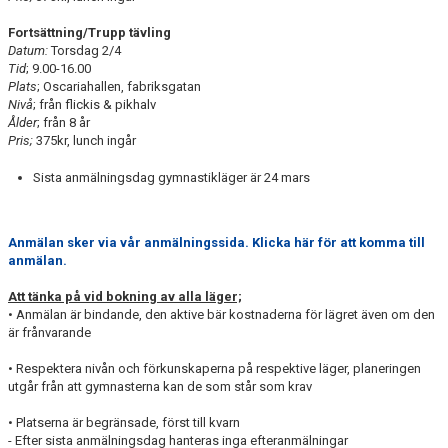
Fortsättning/Trupp tävling
Datum:
Torsdag 2/4
Tid
; 9.00-16.00
Plats
; Oscariahallen, fabriksgatan
Nivå
; från flickis & pikhalv
Ålder
; från 8 år
Pris;
375kr, lunch ingår
Sista anmälningsdag gymnastikläger är 24 mars
Anmälan sker via vår anmälningssida. Klicka här för att komma till
anmälan.
Att tänka på vid bokning av alla läger;
• Anmälan är bindande, den aktive bär kostnaderna för lägret även om den
är frånvarande
• Respektera nivån och förkunskaperna på respektive läger, planeringen
utgår från att gymnasterna kan de som står som krav
• Platserna är begränsade, först till kvarn
- Efter sista anmälningsdag hanteras inga efteranmälningar