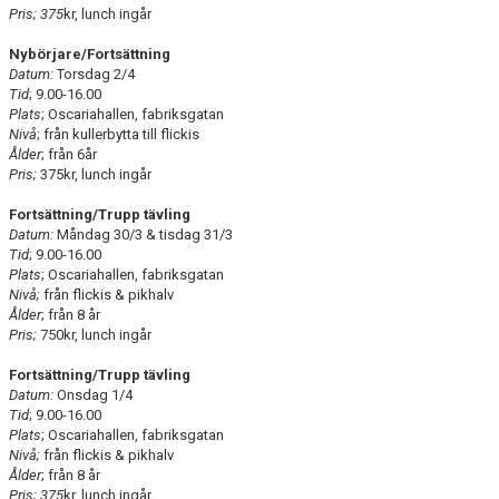
Pris; 375
kr, lunch ingår
Nybörjare/Fortsättning
Datum:
Torsdag 2/4
Tid
; 9.00-16.00
Plats
; Oscariahallen, fabriksgatan
Nivå
; från kullerbytta till flickis
Ålder
; från 6år
Pris;
375kr, lunch ingår
Fortsättning/Trupp tävling
Datum:
Måndag 30/3 & tisdag 31/3
Tid
; 9.00-16.00
Plats
; Oscariahallen, fabriksgatan
Nivå;
från flickis & pikhalv
Ålder
; från 8 år
Pris;
750kr, lunch ingår
Fortsättning/Trupp tävling
Datum:
Onsdag 1/4
Tid
; 9.00-16.00
Plats
; Oscariahallen, fabriksgatan
Nivå;
från flickis & pikhalv
Ålder
; från 8 år
Pris; 375
kr, lunch ingår