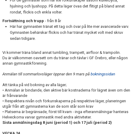
För de gymnaster som har lite förkunskaper såsom kullerbytta,
hjulning och ljushopp. På detta läger övas det flitigt på bland annat
rondat, flickis och enkla volter.
Fortsättning och trupp
- från 8 år
Här har gymnasten tränat ett tag och övar på lite mer avancerade varv.
Gymnasten behärskar flickis och har tränat mycket volt med skruv
sedan tidigare.
Vi kommer träna bland annat tumbling, trampett, airfloor & trampolin.
Du är välkommen oavsett om du tränar och tävlar i GF Örebro, eller någon
annan gymnastikförening.
Anmälan till sommarlovsläger öppnar den 9 mars på
bokningssidan
Att tänka på vid bokning av alla läger;
• Anmälan är bindande, den aktive bär kostnaderna för lägret även om den
är frånvarande
• Respektera nivån och förkunskaperna på respektive läger, planeringen
utgår från att gymnasterna kan de som står som krav
• Platserna är begränsade, först till kvarn - inga efteranmälningar hanteras
Helveckorna varvar gymnastik med andra aktiviteter.
Sista anmälningsdag 8 juni (period 1) och 17 juli (period 2)
VECKA 24