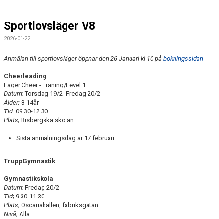
Sportlovsläger V8
2026-01-22
Anmälan till sportlovsläger öppnar den 26 Januari kl 10 på
bokningssidan
Cheerleading
Läger Cheer - Träning/Level 1
Datum:
Torsdag 19/2- Fredag 20/2
Ålder;
8-14år
Tid:
09.30-12.30
Plats;
Risbergska skolan
Sista anmälningsdag är 17 februari
TruppGymnastik
Gymnastikskola
Datum:
Fredag 20/2
Tid
; 9.30-11.30
Plats
; Oscariahallen, fabriksgatan
Nivå
; Alla