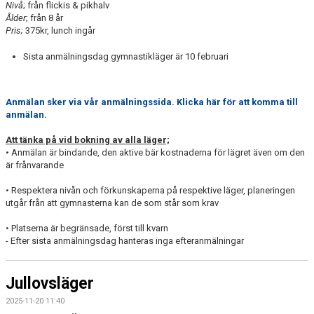
Nivå
; från flickis & pikhalv
Ålder
; från 8 år
Pris;
375kr, lunch ingår
Sista anmälningsdag gymnastikläger är 10 februari
Anmälan sker via vår anmälningssida. Klicka här för att komma till
anmälan.
Att tänka på vid bokning av alla läger;
• Anmälan är bindande, den aktive bär kostnaderna för lägret även om den
är frånvarande
• Respektera nivån och förkunskaperna på respektive läger, planeringen
utgår från att gymnasterna kan de som står som krav
• Platserna är begränsade, först till kvarn
- Efter sista anmälningsdag hanteras inga efteranmälningar
Jullovsläger
2025-11-20 11:40