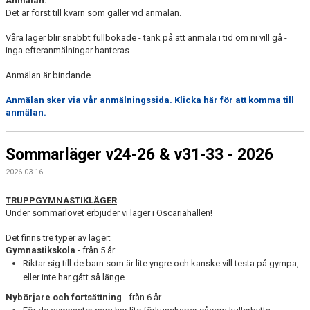
Anmälan:
Det är först till kvarn som gäller vid anmälan.
Våra läger blir snabbt fullbokade - tänk på att anmäla i tid om ni vill gå -
inga efteranmälningar hanteras.
Anmälan är bindande.
Anmälan sker via vår anmälningssida. Klicka här för att komma till
anmälan.
Sommarläger v24-26 & v31-33 - 2026
2026-03-16
TRUPPGYMNASTIKLÄGER
Under sommarlovet erbjuder vi läger i Oscariahallen!
Det finns tre typer av läger:
Gymnastikskola
- från 5 år
Riktar sig till de barn som är lite yngre och kanske vill testa på gympa,
eller inte har gått så länge.
Nybörjare och fortsättning
- från 6 år