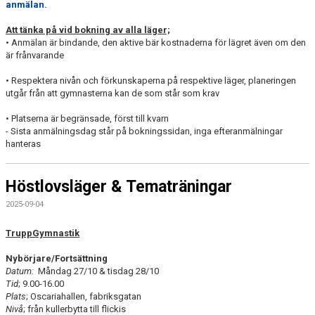
anmälan.
Att tänka på vid bokning av alla läger;
• Anmälan är bindande, den aktive bär kostnaderna för lägret även om den
är frånvarande
• Respektera nivån och förkunskaperna på respektive läger, planeringen
utgår från att gymnasterna kan de som står som krav
• Platserna är begränsade, först till kvarn
- Sista anmälningsdag står på bokningssidan, inga efteranmälningar
hanteras
Höstlovsläger & Tematräningar
2025-09-04
TruppGymnastik
Nybörjare/Fortsättning
Datum:
Måndag 27/10 & tisdag 28/10
Tid
; 9.00-16.00
Plats
; Oscariahallen, fabriksgatan
Nivå
; från kullerbytta till flickis