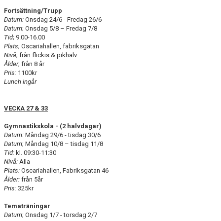
Fortsättning/Trupp
Datum:
Onsdag 24/6 - Fredag 26/6
Datum
; Onsdag 5/8 – Fredag 7/8
Tid
; 9.00-16.00
Plats
; Oscariahallen, fabriksgatan
Nivå
; från flickis & pikhalv
Ålder
; från 8 år
Pris:
1100kr
Lunch ingår
VECKA 27 & 33
Gymnastikskola - (2 halvdagar)
Datum:
Måndag 29/6 - tisdag 30/6
Datum
; Måndag 10/8 – tisdag 11/8
Tid:
kl. 09:30-11:30
Nivå:
Alla
Plats:
Oscariahallen, Fabriksgatan 46
Ålder:
från 5år
Pris:
325kr
Tematräningar
Datum
; Onsdag 1/7 - torsdag 2/7