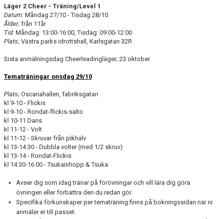
Läger 2 Cheer - Träning/Level 1
Datum:
Måndag 27/10 - Tisdag 28/10
Ålder;
från 11år
Tid:
Måndag: 13:00-16:00, Tisdag: 09:00-12:00
Plats
; Västra parks idrottshall, Karlsgatan 32R
Sista anmälningsdag Cheerleadingläger; 23 oktober
Tematräningar onsdag 29/10
Plats
; Oscariahallen, fabriksgatan
kl 9-10 - Flickis
kl 9-10 - Rondat-flickis-salto
kl 10-11 Dans
kl 11-12 - Volt
kl 11-12 - Skruvar från pikhalv
kl 13-14.30 - Dubbla volter (med 1/2 skruv)
kl 13-14 - Rondat-Flickis
kl 14.30-16.00 - Tsukainhopp & Tsuka
Avser dig som idag tränar på förövningar och vill lära dig göra
övningen eller förbättra den du redan gör.
Specifika förkunskaper per tematräning finns på bokningssidan när ni
anmäler er till passet.