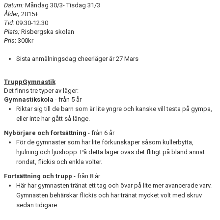
Datum:
Måndag 30/3- Tisdag 31/3
Ålder;
2015+
Tid:
09.30-12.30
Plats;
Risbergska skolan
Pris
; 300kr
Sista anmälningsdag cheerläger är 27 Mars
TruppGymnastik
Det finns tre typer av läger:
Gymnastikskola
- från 5 år
Riktar sig till de barn som är lite yngre och kanske vill testa på gympa,
eller inte har gått så länge.
Nybörjare och fortsättning
- från 6 år
För de gymnaster som har lite förkunskaper såsom kullerbytta,
hjulning och ljushopp. På detta läger övas det flitigt på bland annat
rondat, flickis och enkla volter.
Fortsättning och trupp
- från 8 år
Här har gymnasten tränat ett tag och övar på lite mer avancerade varv.
Gymnasten behärskar flickis och har tränat mycket volt med skruv
sedan tidigare.