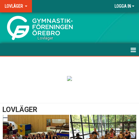
LOVLÄGER
LOGGA IN
.
Lovläger
HEM
NYHETER
DOKUMENT
BILDGALLERI
LOVLÄGER