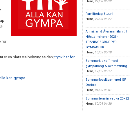
Hem
,
22/06 06-22
h
Familjedag 6 Juni
Hem
,
27/05 05-27
kap
gt.
Anmälan & Återanmälan till
Höstterminen - 2026 -
 för
TRÄNINGSGRUPPER
GYMNASTIK
Hem
,
18/05 05-18
ni er en plats via bokningssidan;
tryck här för
Sommarkickoff med
gympahäng & övernattning
Hem
,
17/05 05-17
r
/alla-kan-gympa
Sommarlovsläger med GF
Örebro
Hem
,
01/05 05-01
Sommartermin vecka 20–22
Hem
,
30/04 04-30