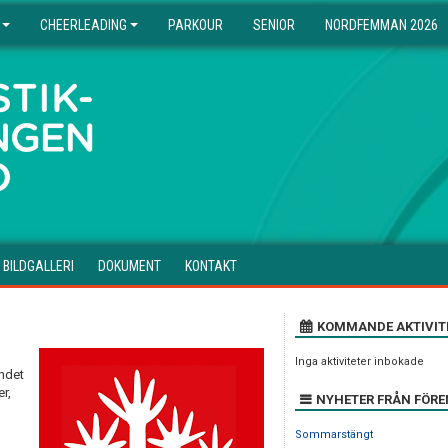
CHEERLEADING
PARKOUR
SENIOR
NORDFEMMAN 2026
BILDGALLERI
DOKUMENT
KONTAKT
KOMMANDE AKTIVIT
Inga aktiviteter inbokade
ndet
r,
NYHETER FRÅN FÖR
Sommarstängt