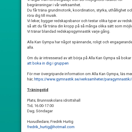
begränsningar i vår verksamhet.
Du får träna grundmotorik, koordination, styrka, uthållighet oc
röra dig till musik.
Vi leker, bygger redskapsbanor och testar olika typer av reds
så att du får träna din kropp på så många olika sätt som möjli
Vi tränar blandad redskapsgymnastik varje gång.
Alla Kan Gympa har något spännande, roligt och engagerande
alla.
Om du är intresserad av att börja på Alla Kan Gympa så bokar 
att boka in dig i gruppen
För mer övergripande information om Alla Kan Gympa, läs me
här;
https://www.gymnastik.se/verksamheter/paragymnastik
Träningstid
Plats; Brunnsskolans idrottshall
Tid; 16.00-17.00
Dag; Söndagar
Huvudledare; Fredrik Hurtig
fredrik_hurtig@hotmail.com