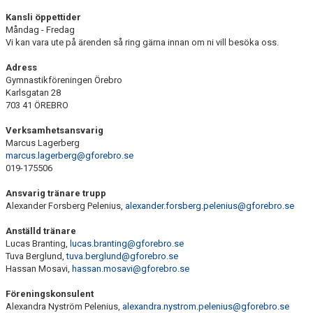
KALENDER & MINIBUSS
Kansli öppettider
Måndag - Fredag
DOKUMENT
Vi kan vara ute på ärenden så ring gärna innan om ni vill besöka oss.
Adress
OM FÖRENINGEN
Gymnastikföreningen Örebro
Karlsgatan 28
KONTAKT
703 41 ÖREBRO
Verksamhetsansvarig
Marcus Lagerberg
marcus.lagerberg@gforebro.se
019-175506
Ansvarig tränare trupp
Alexander Forsberg Pelenius,
alexander.forsberg.pelenius@gforebro.se
Anställd tränare
Lucas Branting,
lucas.branting@gforebro.se
Tuva Berglund,
tuva.berglund@gforebro.se
Hassan Mosavi,
hassan.mosavi@gforebro.se
Föreningskonsulent
Alexandra Nyström Pelenius,
alexandra.nystrom.pelenius@gforebro.se