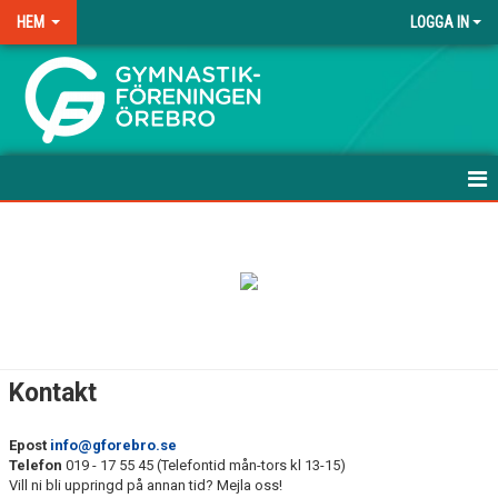
HEM
LOGGA IN
.
HEM
NYHETER
ANMÄLAN TILL HÖSTEN-26
FRÅGOR & SVAR
Kontakt
TRÄNINGSAVGIFTER
Epost
info@gforebro.se
FÖRENINGSKLÄDER
Telefon
019 - 17 55 45 (Telefontid mån-tors kl 13-15)
Vill ni bli uppringd på annan tid? Mejla oss!