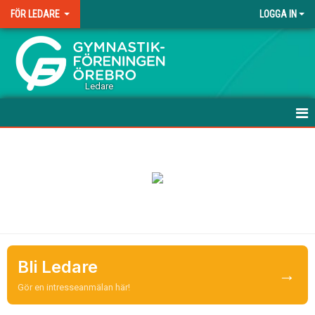
FÖR LEDARE
LOGGA IN
.
Ledare
HEM
UTBILDNING
ABC-MATERIAL FÖR LEDARE
UTVECKLINGSMODELLEN
Bli Ledare
DOKUMENT
→
Gör en intresseanmälan här!
DOMARE