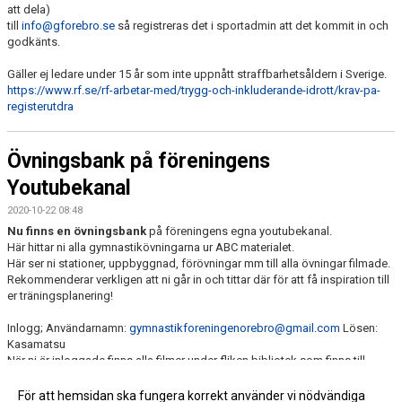
att dela)
till
info@gforebro.se
så registreras det i sportadmin att det kommit in och
godkänts.
Gäller ej ledare under 15 år som inte uppnått straffbarhetsåldern i Sverige.
https://www.rf.se/rf-arbetar-med/trygg-och-inkluderande-idrott/krav-pa-
registerutdra
Övningsbank på föreningens
Youtubekanal
2020-10-22 08:48
Nu finns en övningsbank
på föreningens egna youtubekanal.
Här hittar ni alla gymnastikövningarna ur ABC materialet.
Här ser ni stationer, uppbyggnad, förövningar mm till alla övningar filmade.
Rekommenderar verkligen att ni går in och tittar där för att få inspiration till
er träningsplanering!
Inlogg; Användarnamn:
gymnastikforeningenorebro@gmail.com
Lösen:
Kasamatsu
När ni är inloggade finns alla filmer under fliken bibliotek som finns till
vänster.
För att hemsidan ska fungera korrekt använder vi nödvändiga