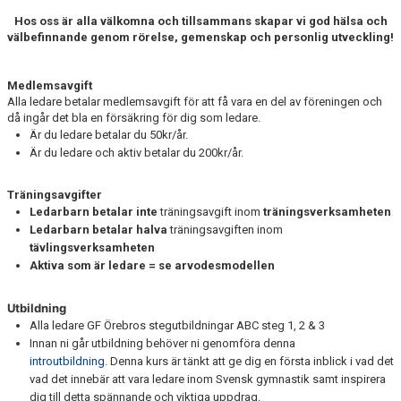
Hos oss är alla välkomna och tillsammans skapar vi god hälsa och
välbefinnande genom rörelse, gemenskap och personlig utveckling!
Medlemsavgift
Alla ledare betalar medlemsavgift
för att få vara en del av föreningen och
då ingår det bla en försäkring för dig som ledare.
Är du ledare betalar du 50kr/år.
Är du ledare och aktiv betalar du 200kr/år.
Träningsavgifter
Ledarbarn betalar inte
träningsavgift inom
träningsverksamheten
Ledarbarn betalar halva
träningsavgiften inom
tävlingsverksamheten
Aktiva som är ledare = se arvodesmodellen
Utbildning
Alla ledare GF Örebros stegutbildningar ABC steg 1, 2 & 3
Innan ni går utbildning behöver ni genomföra denna
introutbildning
. Denna kurs är tänkt att ge dig en första inblick i vad det
vad det innebär att vara ledare inom Svensk gymnastik samt inspirera
dig till detta spännande och viktiga uppdrag.