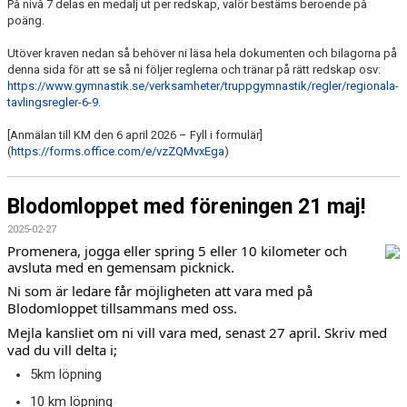
På nivå 7 delas en medalj ut per redskap, valör bestäms beroende på
poäng.
Utöver kraven nedan så behöver ni läsa hela dokumenten och bilagorna på
denna sida för att se så ni följer reglerna och tränar på rätt redskap osv:
https://www.gymnastik.se/verksamheter/truppgymnastik/regler/regionala-
tavlingsregler-6-9
.
[Anmälan till KM den 6 april 2026 – Fyll i formulär]
(
https://forms.office.com/e/vzZQMvxEga
)
Blodomloppet med föreningen 21 maj!
2025-02-27
Promenera, jogga eller spring 5 eller 10 kilometer och
avsluta med en gemensam picknick.
Ni som är ledare får möjligheten att vara med på
Blodomloppet tillsammans med oss.
Mejla kansliet om ni vill vara med, senast 27 april. Skriv med
vad du vill delta i;
5km löpning
10 km löpning