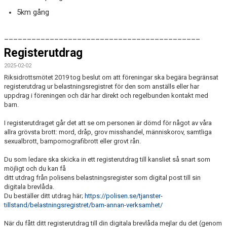
5km gång
___________________________________________
Registerutdrag
2025-02-02
Riksidrottsmötet 2019 tog beslut om att föreningar ska begära begränsat
registerutdrag ur belastningsregistret för den som anställs eller har
uppdrag i föreningen och där har direkt och regelbunden kontakt med
barn.
I registerutdraget går det att se om personen är dömd för något av våra
allra grövsta brott: mord, dråp, grov misshandel, människorov, samtliga
sexualbrott, barnpornografibrott eller grovt rån.
Du som ledare ska skicka in ett registerutdrag till kansliet så snart som
möjligt och du kan få
ditt utdrag från polisens belastningsregister som digital post till sin
digitala brevlåda.
Du beställer ditt utdrag här;
https://polisen.se/tjanster-
tillstand/belastningsregistret/barn-annan-verksamhet/
När du fått ditt registerutdrag till din digitala brevlåda mejlar du det (genom