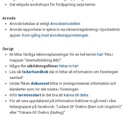
Det erbjuds workshops för fördjupning varje termin
Arvode
Arvode betalas ut enligt
Arvodesmodellen
Arvode rapporterar ni själva in via närvaroregistrering i Sportadmin
appen.
Kom igång med arvodesrapporteringen
Övrigt
Ni hittar färdiga lektionsplaneringar för en hel termin
här
! Titta i
mappen "internutbildning ABC".
Några fler
utbildningsfilmer
hittar ni här!
Läs vår
ledarhandbok
där ni hittar all information om föreningen
samlad!
Under fliken
dokument
hittar ni
övningsmaterial, information och
blanketter
som rör det mesta i föreningen.
Inför
terminsstart
är det bra att
känna till detta.
För att vara uppdaterad på information behöver ni gå med i våra
ledargrupper på facebook; "Ledare GF Örebro (Barn och Ungdom)"
eller "Tränare GF Örebro (tävling)"