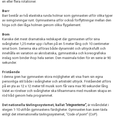
en eller flera rotationer.
Barr
Barr består av två elastiska runda holmar som gymnasten utför olika typer
av svingövningar runt. Gymnasterna utför också förflyttningar mellan den
höga och den låga holmen genom olika flygelement.
Bom
Kanske det mest dramatiska redskapet där gymnasten utför sina
svårigheter 1,25 meter upp i luften på en 5 meter lång och 10 centimeter
smal bom. Serierna ska utföras både dynamiskt och uttrycksfullt och
innehålla en variation av akrobatiska, gymnastiska och koreografiska
inslag som binder ihop hela serien. Den maximala tiden för en serie är 90
sekunder.
Fristående
I denna gren har gymnasten stora möjligheter att visa fram sin egna
personliga stil både i svårigheter och artistiskt uttryck. Friståendet utförs
på en yta av 12 x 12 meter till musik som får vara max 90 sekunder lång.
Valet av rörelser och svårigheter ska tillsammans med musiken skapa en
röd tråd genom hela programmet.
Det nationella tävlingssystemet, kallat
”stegserierna”,
är nivåindelat i
stegen 1-10 utifrån gymnastens färdigheter. Gymnasten kan även tävla
enligt det internationella tävlingssystemet,
”Code of point”
(CoP).