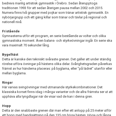
bedrevs manlig artistisk gymnastik i Örebro. Sedan återupptogs
traditionen 1993 för att sedan återigen pausa mellan 2002 och 2015.
Numera finns två grupper med pojkar som tränar artistisk gymnastik. En
nybörjargrupp och ett gäng killar som tränar och tävlar på regional och
nationell nivå.
Fristående
Gymnasterna utför ett program, en serie bestående av volter och olika
gymnastiska moment. Även balans- och styrkeövningar ingår. En serie ska
vara maximalt 70 sekunder lång.
Bygelhäst
Detta är kanske den tekniskt svåraste grenen. Det gäller att under ständig
rörelse utföra övningar på hästens olika delar. Svårighetsgraden påverkas
främst av hur händerna placeras: på byglarna, eller ”på lädret” utanför eller
mellan byglarna.
Ringar
Här varvas svingövningar med utmanande styrkekombinationer. Det
klassiska korset finns idag i många varianter och de allra främsta ser ut att
upphäva alla tyngdlagar när de visar vad de kan i denna gren.
Hopp
Detta är den snabbaste grenen där man efter ett anlopp på 25 meter utför
ett hopp med handisättning på den 135 cm höga hästen. Höga och långa