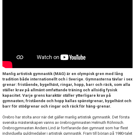
KONTAKT
Manlig artistisk gymnastik (MAG) är en olympisk gren med lång
tradition både internationellt och i Sverige. Gymnasterna tävlar i sex
grenar: fristående, bygelhäst, ringar, hopp, barr och räck, som alla
ställer krav på allmänt omfattande träning och allsidig fysisk
kapacitet. Varje grens karaktär ställer ytterligare krav på
gymnasten; fristående och hopp kallas spänstgrenar, bygelhäst och
barr för stödgrenar och ringar och räck för häng-grenar.
Örebro har stolta anor när det gäller manlig artistisk gymnastik. Det första
svenska mästerskapen vanns av örebrogymnasten Helmuth Röhnisch.
Örebrogymnasten Anders Lind är fortfarande den gymnast som har flest
individuella guldmedaljer i artistisk gymnastik. Fram till början på 1980-talet