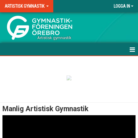
ARTISTISK GYMNASTIK
LOGGA IN
.
Artistisk gymnastik
HEM
VÅRA GRUPPER MANLIG AG
VÅRA GRUPPER KVINNLIG AG
TERMINSAVGIFT AG
Manlig Artistisk Gymnastik
DOMARE
DOKUMENT