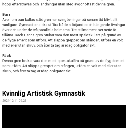
hopp eftersträvas och landningar utan steg avgör oftast denna gren.
Barr
Även om barr kallas stödgren har svingövningar på senare tid blivit allt
vanligare. Gymnasterna ska utföra både stödjande och hängande övningar
över och under de två parallella holmarna. Tre stillmoment per serie är
tillåtna. Räck Denna gren brukar vara den mest spektakulära på grund av
de flygelement som utförs. Att släppa greppet om stången, utföra en volt
med eller utan skruv, och åter ta tag är idag obligatoriskt.
Räck
Denna gren brukar vara den mest spektakulära på grund av de flygelement
som utförs. Att släppa greppet om stången, utföra en volt med eller utan
skruv, och åter ta tag är idag obligatoriskt.
Kvinnlig Artistisk Gymnastik
2024-12-11 09:25