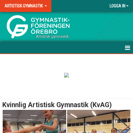
ARTISTISK GYMNASTIK
LOGGA IN
.
Artistisk gymnastik
HEM
VÅRA GRUPPER MANLIG AG
VÅRA GRUPPER KVINNLIG AG
TERMINSAVGIFT AG
Kvinnlig Artistisk Gymnastik (KvAG)
DOMARE
DOKUMENT