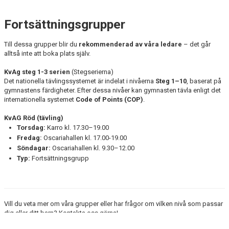
Fortsättningsgrupper
Till dessa grupper blir du
rekommenderad av våra ledare
– det går
alltså inte att boka plats själv.
KvAg steg 1-3 serien
(Stegserierna)
Det nationella tävlingssystemet är indelat i nivåerna
Steg 1–10
, baserat på
gymnastens färdigheter. Efter dessa nivåer kan gymnasten tävla enligt det
internationella systemet
Code of Points (COP)
.
KvAG Röd (tävling)
Torsdag:
Karro kl. 17.30–19.00
Fredag:
Oscariahallen kl. 17.00-19.00
Söndagar:
Oscariahallen kl. 9.30–12.00
Typ:
Fortsättningsgrupp
Vill du veta mer om våra grupper eller har frågor om vilken nivå som passar
dig eller ditt barn? Kontakta oss gärna!