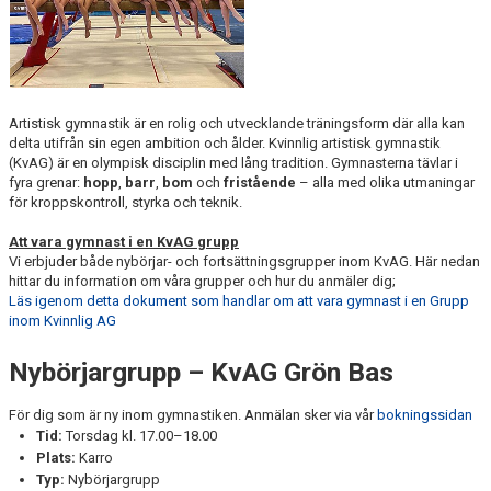
Artistisk gymnastik är en rolig och utvecklande träningsform där alla kan
delta utifrån sin egen ambition och ålder. Kvinnlig artistisk gymnastik
(KvAG) är en olympisk disciplin med lång tradition. Gymnasterna tävlar i
fyra grenar:
hopp
,
barr
,
bom
och
fristående
– alla med olika utmaningar
för kroppskontroll, styrka och teknik.
Att vara gymnast i en KvAG grupp
Vi erbjuder både nybörjar- och fortsättningsgrupper inom KvAG. Här nedan
hittar du information om våra grupper och hur du anmäler dig;
Läs igenom detta dokument som handlar om att vara gymnast i en Grupp
inom Kvinnlig AG
Nybörjargrupp – KvAG Grön Bas
För dig som är ny inom gymnastiken. Anmälan sker via vår
bokningssidan
Tid:
Torsdag kl. 17.00–18.00
Plats:
Karro
Typ:
Nybörjargrupp