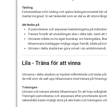
Tävling
Förberedelser inför tävling och själva tävlingsmomentet blir v
mental mognad. Vi ser tävlandet som en del av ett större långs
Att tänka på
Vi periodiserar och anpassar belastningarna på individniv
Tränare förstår att utvecklingen sker i olika takt, samt att
Utövaren måste nu ha egen kunskap om träningslära, återh
tillsammans kartlägger möjliga vägar framåt, både på kort
Utövare i detta stadie kan göra omval i sin ambitionsnivå
Lila - Träna för att vinna
Utövarna i detta stadium är mycket målinriktade och tävlar på h
de mål som de satt upp tillsammans med tränare på förenings
Träningen
Utövare och tränare arbetar tillsammans för att höja svårighe
Träningen periodiseras och anpassas efter prioriterade sports
säkerställa bästa möjligt stöd på alla livets och träningens o