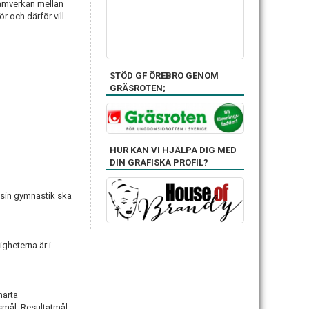
 samverkan mellan
r och därför vill
STÖD GF ÖREBRO GENOM
GRÄSROTEN;
HUR KAN VI HJÄLPA DIG MED
DIN GRAFISKA PROFIL?
å sin gymnastik ska
gheterna är i
marta
nsmål. Resultatmål