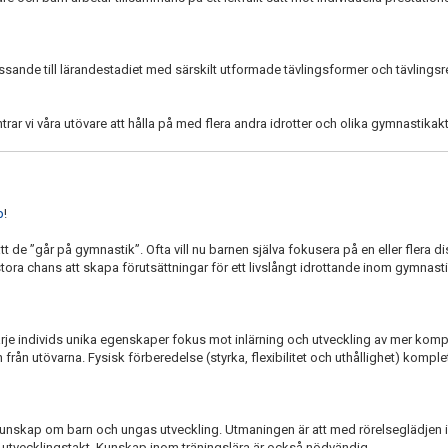
assande till lärandestadiet med särskilt utformade tävlingsformer och tävlingsre
ntrar vi våra utövare att hålla på med flera andra idrotter och olika gymnastikakti
p
!
att de ”går på gymnastik”. Ofta vill nu barnen själva fokusera på en eller flera 
r stora chans att skapa förutsättningar för ett livslångt idrottande inom gymnast
 varje individs unika egenskaper fokus mot inlärning och utveckling av mer komp
 från utövarna. Fysisk förberedelse (styrka, flexibilitet och uthållighet) komple
skap om barn och ungas utveckling. Utmaningen är att med rörelseglädjen int
 utvecklingstakt. Kunskap inom träningslära är också nödvändig.