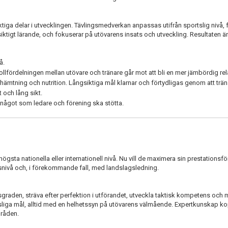
iktiga delar i utvecklingen. Tävlingsmedverkan anpassas utifrån sportslig nivå, 
iktigt lärande, och fokuserar på utövarens insats och utveckling. Resultaten ä
å.
 rollfördelningen mellan utövare och tränare går mot att bli en mer jämbördig rel
ämtning och nutrition. Långsiktiga mål klarnar och förtydligas genom att trä
 och lång sikt.
, något som ledare och förening ska stötta.
ögsta nationella eller internationell nivå. Nu vill de maximera sin prestations
nivå och, i förekommande fall, med landslagsledning.
tsgraden, sträva efter perfektion i utförandet, utveckla taktisk kompetens och
liga mål, alltid med en helhetssyn på utövarens välmående. Expertkunskap kop
mråden.