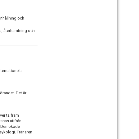
anhållning och
a, återhämtning och
nternationella
örandet. Det är
ver ta fram
ssas utifrån
. Den ökade
sykologi. Tränaren