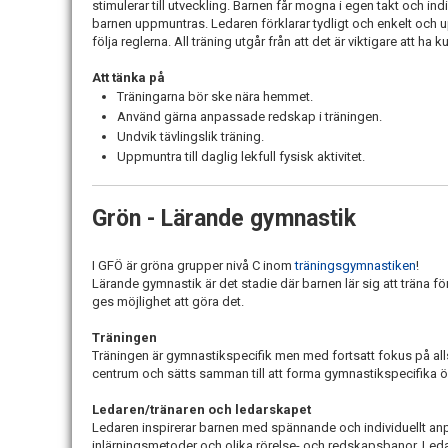
stimulerar till utveckling. Barnen får mogna i egen takt och 
barnen uppmuntras. Ledaren förklarar tydligt och enkelt och uppr
följa reglerna. All träning utgår från att det är viktigare att ha k
Att tänka på
Träningarna bör ske nära hemmet.
Använd gärna anpassade redskap i träningen.
Undvik tävlingslik träning.
Uppmuntra till daglig lekfull fysisk aktivitet.
Grön - Lärande gymnastik
I GFÖ är gröna grupper nivå C inom
träningsgymnastiken
!
Lärande gymnastik är det stadie där barnen lär sig att träna fö
ges möjlighet att göra det.
Träningen
Träningen är gymnastikspecifik men med fortsatt fokus på alls
centrum och sätts samman till att forma gymnastikspecifika ö
Ledaren/tränaren och ledarskapet
Ledaren inspirerar barnen med spännande och individuellt anp
inlärningsmetoder och olika rörelse- och redskapsbanor. Ledar