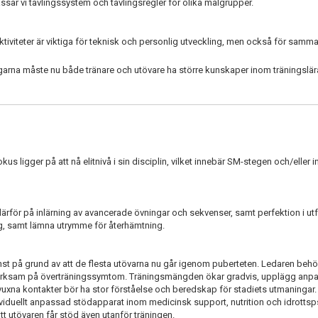
passar vi tävlingssystem och tävlingsregler för olika målgrupper.
iviteter är viktiga för teknisk och personlig utveckling, men också för samm
arna måste nu både tränare och utövare ha större kunskaper inom träningslär
us ligger på att nå elitnivå i sin disciplin, vilket innebär SM-stegen och/eller i
ärför på inlärning av avancerade övningar och sekvenser, samt perfektion i utf
gg, samt lämna utrymme för återhämtning.
nst på grund av att de flesta utövarna nu går igenom puberteten. Ledaren behö
märksam på överträningssymtom. Träningsmängden ökar gradvis, upplägg anpa
xna kontakter bör ha stor förståelse och beredskap för stadiets utmaningar
viduellt anpassad stödapparat inom medicinsk support, nutrition och idrottsp
 att utövaren får stöd även utanför träningen.