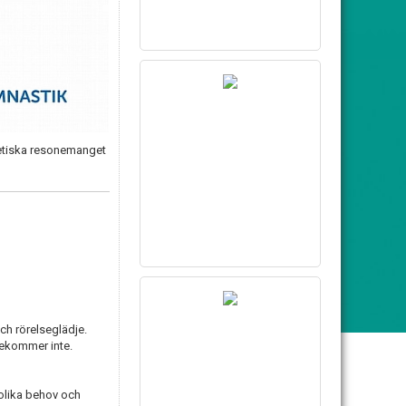
oretiska resonemanget
och rörelseglädje.
rekommer inte.
 olika behov och