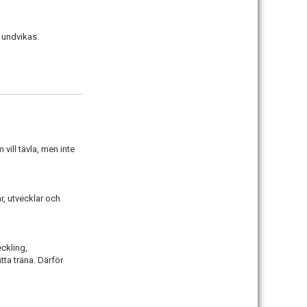
a undvikas.
vill tävla, men inte
r, utvecklar och
ckling,
ta träna. Därför