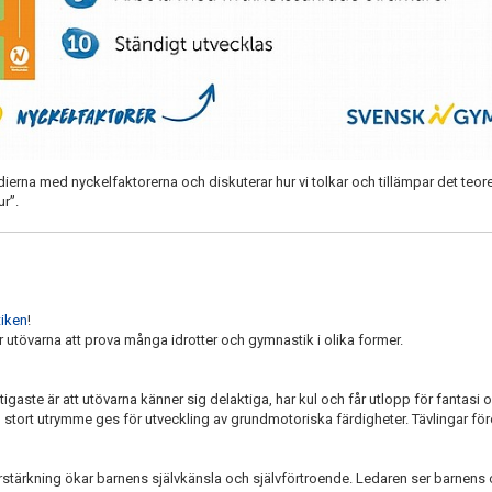
adierna med nyckelfaktorerna och diskuterar hur vi tolkar och tillämpar det te
ur”.
iken
!
utövarna att prova många idrotter och gymnastik i olika former.
ktigaste är att utövarna känner sig delaktiga, har kul och får utlopp för fantasi 
 stort utrymme ges för utveckling av grundmotoriska färdigheter. Tävlingar fö
örstärkning ökar barnens självkänsla och självförtroende. Ledaren ser barnens