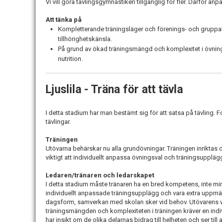
Vi vill göra tävlingsgymnastiken tillgänglig för fler. Därför an
Att tänka på
Kompletterande träningsläger och förenings- och gruppakt
tillhörighetskänsla.
På grund av ökad träningsmängd och komplexitet i övning
nutrition.
Ljuslila - Träna för att tävla
I detta stadium har man bestämt sig för att satsa på tävling. Fok
tävlingar.
Träningen
Utövarna behärskar nu alla grundövningar. Träningen inriktas d
viktigt att individuellt anpassa övningsval och träningsupplä
Ledaren/tränaren och ledarskapet
I detta stadium måste tränaren ha en bred kompetens, inte mi
individuellt anpassade träningsupplägg och vara extra upp
dagsform, samverkan med skolan sker vid behov. Utövarens vu
träningsmängden och komplexiteten i träningen kräver en indi
har insikt om de olika delarnas bidrag till helheten och ser till