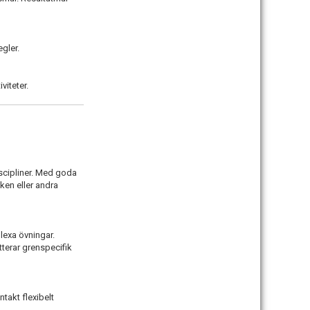
gler.
viteter.
discipliner. Med goda
iken eller andra
lexa övningar.
tterar grenspecifik
akt flexibelt