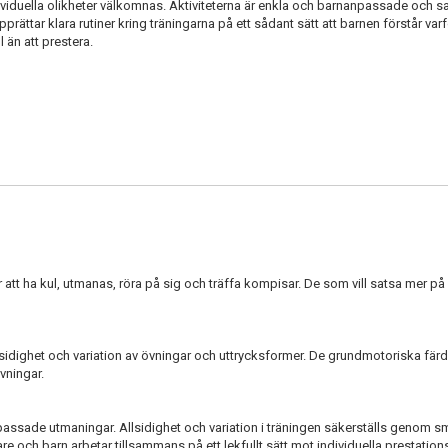
individuella olikheter välkomnas. Aktiviteterna är enkla och barnanpassade och
ättar klara rutiner kring träningarna på ett sådant sätt att barnen förstår varfö
ul än att prestera.
r att ha kul, utmanas, röra på sig och träffa kompisar. De som vill satsa mer p
idighet och variation av övningar och uttrycksformer. De grundmotoriska färdi
vningar.
assade utmaningar. Allsidighet och variation i träningen säkerställs genom s
e och barn arbetar tillsammans på ett lekfullt sätt mot individuella prestatio