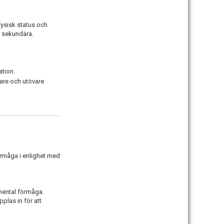
fysisk status och
r sekundära.
ation.
nare och utövare
förmåga i enlighet med
 mental förmåga.
plas in för att