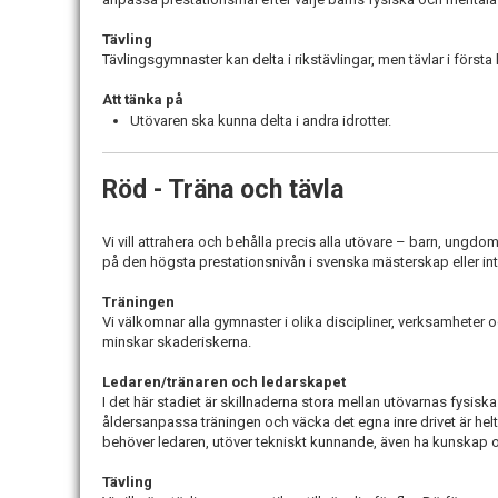
Tävling
Tävlingsgymnaster kan delta i rikstävlingar, men tävlar i första
Att tänka på
Utövaren ska kunna delta i andra idrotter.
Röd - Träna och tävla
Vi vill attrahera och behålla precis alla utövare – barn, ungdom
på den högsta prestationsnivån i svenska mästerskap eller inte
Träningen
Vi välkomnar alla gymnaster i olika discipliner, verksamheter o
minskar skaderiskerna.
Ledaren/tränaren och ledarskapet
I det här stadiet är skillnaderna stora mellan utövarnas fysis
åldersanpassa träningen och väcka det egna inre drivet är he
behöver ledaren, utöver tekniskt kunnande, även ha kunskap
Tävling