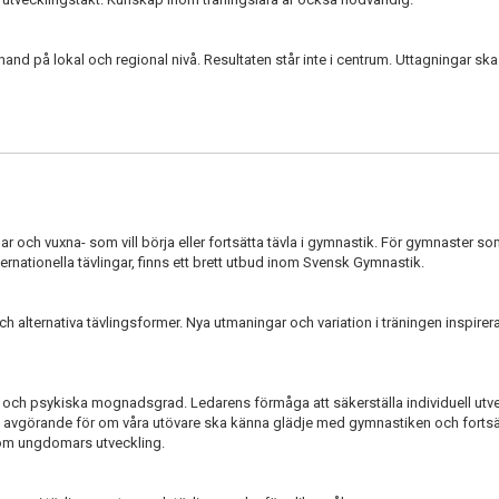
 hand på lokal och regional nivå. Resultaten står inte i centrum. Uttagningar sk
ar och vuxna- som vill börja eller fortsätta tävla i gymnastik. För gymnaster som 
rnationella tävlingar, finns ett brett utbud inom Svensk Gymnastik.
ch alternativa tävlingsformer. Nya utmaningar och variation i träningen inspirera
ka och psykiska mognadsgrad. Ledarens förmåga att säkerställa individuell utve
lt avgörande för om våra utövare ska känna glädje med gymnastiken och fortsät
 om ungdomars utveckling.