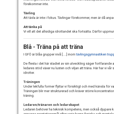
förekommer inte.
Tävling
Att tävla är inte i fokus. Tävlingar förekommer, men är då anp
Att tänka på
Vi vill att det allsidiga idrottandet ska fortsätta. Därför uppmu
Blå - Träna på att träna
I GFÖ är blåa grupper nivå [.....] inom
tävlingsgymnastiken trup
De flesta i det här stadiet av sin utveckling säger fortfarande 
ledares stöd växer nu lusten och viljan att träna. Här har vi vå
idrotter.
Träningen
Under lekfulla former flyttar vi försiktigt och med känsla för
Träningen blir mer strukturerad och kräver större koncentration
träning.
Ledaren/tränaren och ledarskapet
Ledaren behöver ha teknisk kompetens, men också djupare kun
anpassa prestationsmål efter varje barns fysiska och mentala