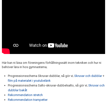
LEDARSTÖD
FRISTÅENDE
ANMÄLAN TILL TÄVLING/LÄGER
FELANMÄLAN
MATERIAL TILL LEDARE TRUPP
DOMARE
Här kan ni läsa om föreningens förhållningssätt inom tekniken och hur ni
FRISTÅENDE
behöver lära in hos gymnasterna;
Progressionsschema Skruvar-dubblar, så gör vi;
Skruvar och dubblar
+
film på materialet i youtubelänk
Progressionsschema Salto-skruvar-dubbelsalto, så gör vi;
Skruvar och
dubblar bakåt
Rekommendation stretch
Rekommendation trampetter