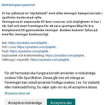
Basträningsprogrammet
Vi har påbörjat en ”styrkebank” med olika övningar kategoriserade i
spellistor basterat på syfte.
Övningarna är anpassade till dem resurser och möjligheter vi har i
vår hall och även framtagna för att vara sportspecifika för bra
komplement till gymnastiska övningar. Banken kommer fyllas på
med fler övningar kontinuerligt.
Ben:
https://youtube.com/playlist...
Pull + core:
https://youtube.com/playlist...
Push:
https://youtube.com/playlist...
Explosivitet och kraftutveckling:
https://youtube.com/playlist...
Helkropp/ ospecifik:
https://youtube.com/playlist...
Lite övningar för yngre barn
För att hemsidan ska fungera korrekt använder vi nödvändiga
Styrkeutmaningen!
cookies från SportAdmin. Dessa går inte att stänga av.
Föreningen kan också använda frivilliga cookies, t.ex. för statistik
eller marknadsföring. Du väljer själv om du vill acceptera dessa.
Anpassa dina val
Cookie-inställningar
Gå till Webbversion
Acceptera nödvändiga
Acceptera alla