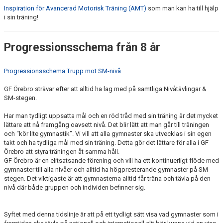
Inspiration för Avancerad Motorisk Träning (AMT)
som man kan ha till hjälp
i sin träning!
Progressionsschema från 8 år
Progressionsschema Trupp mot SM-nivå
GF Örebro strävar efter att alltid ha lag med på samtliga Nivåtävlingar &
SM-stegen.
Har man tydligt uppsatta mål och en röd tråd med sin träning är det mycket
lättare att nå framgång oavsett nivå. Det blir lätt att man går till träningen
och “kör lite gymnastik”. Vi vill att alla gymnaster ska utvecklas i sin egen
takt och ha tydliga mål med sin träning. Detta gör det lättare för alla i GF
Örebro att styra träningen åt samma håll.
GF Örebro är en elitsatsande förening och vill ha ett kontinuerligt flöde med
gymnaster till alla nivåer och alltid ha högpresterande gymnaster på SM-
stegen. Det viktigaste är att gymnasterna alltid får träna och tävla på den
nivå där både gruppen och individen befinner sig.
Syftet med denna tidslinje är att på ett tydligt sätt visa vad gymnaster som i