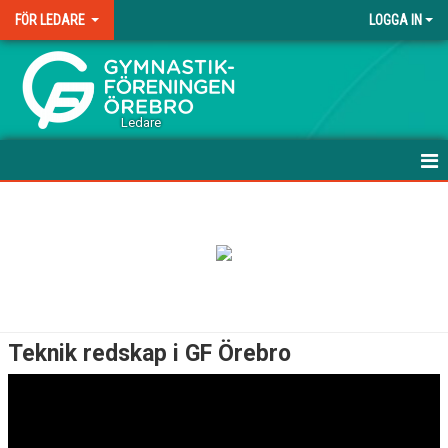
FÖR LEDARE
LOGGA IN
.
Ledare
HEM
UTBILDNING
ABC-MATERIAL FÖR LEDARE
UTVECKLINGSMODELLEN
Teknik redskap i GF Örebro
DOKUMENT
DOMARE