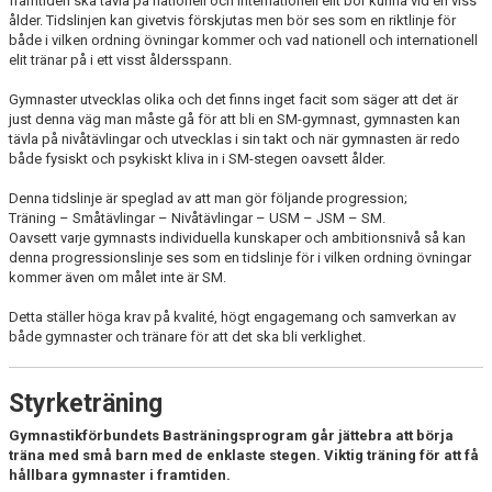
framtiden ska tävla på nationell och internationell elit bör kunna vid en viss
ålder. Tidslinjen kan givetvis förskjutas men bör ses som en riktlinje för
både i vilken ordning övningar kommer och vad nationell och internationell
elit tränar på i ett visst åldersspann.
Gymnaster utvecklas olika och det finns inget facit som säger att det är
just denna väg man måste gå för att bli en SM-gymnast, gymnasten kan
tävla på nivåtävlingar och utvecklas i sin takt och när gymnasten är redo
både fysiskt och psykiskt kliva in i SM-stegen oavsett ålder.
Denna tidslinje är speglad av att man gör följande progression;
Träning – Småtävlingar – Nivåtävlingar – USM – JSM – SM.
Oavsett varje gymnasts individuella kunskaper och ambitionsnivå så kan
denna progressionslinje ses som en tidslinje för i vilken ordning övningar
kommer även om målet inte är SM.
Detta ställer höga krav på kvalité, högt engagemang och samverkan av
både gymnaster och tränare för att det ska bli verklighet.
Styrketräning
Gymnastikförbundets Basträningsprogram går jättebra att börja
träna med små barn med de enklaste stegen. Viktig träning för att få
hållbara gymnaster i framtiden.