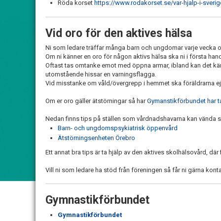
Röda korset
https://www.rodakorset.se/var-hjalp-i-sveri
Vid oro för den aktives hälsa
Ni som ledare träffar många barn och ungdomar varje vecka oc
Om ni känner en oro för någon aktivs hälsa ska ni i första han
Oftast tas omtanke emot med öppna armar, ibland kan det kännas
utomstående hissar en varningsflagga.
Vid misstanke om våld/övergrepp i hemmet ska föräldrarna ej
Om er oro gäller ätstörningar så har
Gymanstikförbundet har tag
Nedan finns tips på ställen som vårdnadshavarna kan vända sig
Barn- och ungdomspsykiatrisk öppenvård
Ätstörningsenheten Örebro
Ett annat bra tips är ta hjälp av den aktives skolhälsovård, där
Vill ni som ledare ha stöd från föreningen så får ni gärna k
Gymnastikförbundet
Gymnastikförbundet