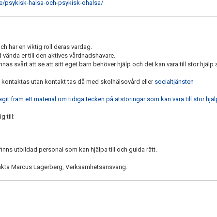
ge/psykisk-halsa-och-psykisk-ohalsa/
h har en viktig roll deras vardag.
d vända er till den aktives vårdnadshavare.
 svårt att se att sitt eget barn behöver hjälp och det kan vara till stor hjälp
 kontaktas utan kontakt tas då med skolhälsovård eller
socialtjänsten
it fram ett material om tidiga tecken på ätstöringar som kan vara till stor hjäl
 till:
 finns utbildad personal som kan hjälpa till och guida rätt.
ontakta Marcus Lagerberg, Verksamhetsansvarig.