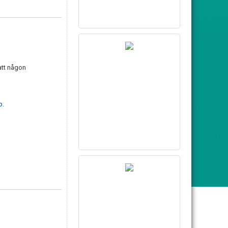
 att någon
p.