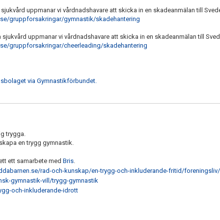
sjukvård uppmanar vi vårdnadshavare att skicka in en skadeanmälan till Sved
.se/gruppforsakringar/gymnastik/skadehantering
 sjukvård uppmanar vi vårdnadshavare att skicka in en skadeanmälan till Sved
se/gruppforsakringar/cheerleading/skadehantering
ngsbolaget via Gymnastikförbundet.
ig trygga.
t skapa en trygg gymnastik.
lett ett samarbete med
Bris
.
ddabarnen.se/rad-och-kunskap/en-trygg-och-inkluderande-fritid/foreningsliv/
sk-gymnastik-vill/trygg-gymnastik
rygg-och-inkluderande-idrott