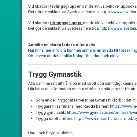
Vid skador i
tävlingsgrupper
där de aktiva behöver uppsöka 
Det gör de enklast via Svedeas hemsida;
https://www.svedea
Vid skador i
träningsgrupper
där de aktiva behöver uppsöka
Det gör de enklast via Svedeas hemsida;
https://www.svedea.
Anmäla en skada ledare eller aktiv
Här finns mer info om hur man anmäler en skada till försäkri
Observera att det är olika bolag för ledare och aktiva
Trygg Gymnastik
Alla barn har rätt att hålla på med idrott och samtidigt känna s
Här hittar du information om hur vi på olika sätt arbetar för at
Som en del i trygghetsarbetet har Gymnastikförbundet in
Tryggare tillsammans med Rädda barnen;
https://www.ra
Trygg gymnastik;
https://www.gymnastik.se/om-oss/sven
Trygga idrottsmiljöer;
https://www.rf.se/rf-arbetar-med/t
Unga och Psykisk ohälsa;