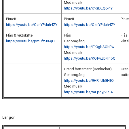
Med musik
https://youtu.be/xrKrDLQ6-hY
Piruett
Piruett
Pirue
https://youtu.be/OznYPduh4ZY
https://youtu.be/OznYPduh4ZY
Flås & viktskifte
Flås
Flås
https://youtu.be/pm0fzJX4jDE
Genomgång
vikts
https://youtu.be/iFr3gbSOhEw
Med musik
https://youtu.be/KOfwZb4lhoQ
Grand battement (Benkickar)
Gran
Genomgång
batt
https://youtu.be/9HR_Uh8HfQI
Med musik
https://youtu.be/taEpoyjVPE4
Längor