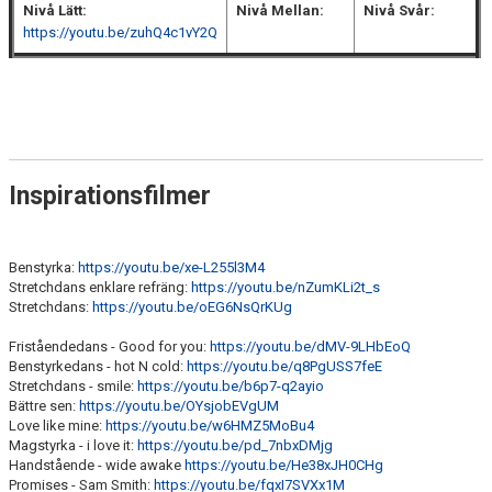
Nivå Lätt:
Nivå Mellan:
Nivå Svår:
https://youtu.be/zuhQ4c1vY2Q
Inspirationsfilmer
Benstyrka:
https://youtu.be/xe-L255l3M4
Stretchdans enklare refräng:
https://youtu.be/nZumKLi2t_s
Stretchdans:
https://youtu.be/oEG6NsQrKUg
Friståendedans - Good for you:
https://youtu.be/dMV-9LHbEoQ
Benstyrkedans - hot N cold:
https://youtu.be/q8PgUSS7feE
Stretchdans - smile:
https://youtu.be/b6p7-q2ayio
Bättre sen:
https://youtu.be/OYsjobEVgUM
Love like mine:
https://youtu.be/w6HMZ5MoBu4
Magstyrka - i love it:
https://youtu.be/pd_7nbxDMjg
Handstående - wide awake
https://youtu.be/He38xJH0CHg
Promises - Sam Smith:
https://youtu.be/fqxI7SVXx1M