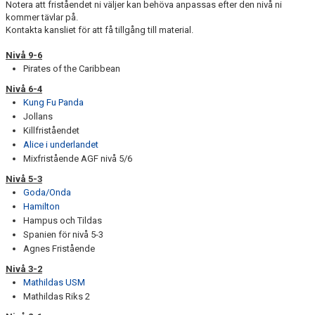
Notera att friståendet ni väljer kan behöva anpassas efter den nivå ni
LEDARSTÖD
kommer tävlar på.
Kontakta kansliet för att få tillgång till material.
FRISTÅENDE
Nivå 9-6
Pirates of the Caribbean
ANMÄLAN TILL TÄVLING/LÄGER
Nivå 6-4
FELANMÄLAN
Kung Fu Panda
Jollans
MATERIAL TILL LEDARE TRUPP
Killfriståendet
Alice i underlandet
Mixfristående AGF nivå 5/6
Nivå 5-3
Goda/Onda
Hamilton
Hampus och Tildas
Spanien för nivå 5-3
Agnes Fristående
Nivå 3-2
Mathildas USM
Mathildas Riks 2