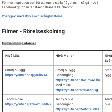
För mer inspiration och för att kunna ställa frågor m.m. så gå med i
Facebookgruppen "Friståendetränare GF Örebro"
Poängjakt med styrka och svårighetstema
Filmer - Rörelseskolning
Uppvärmningsdanser
Nivå Lätt:
Nivå Mellan:
Nivå
Svår
Smörj & Rygg
Smörj & Rygg
Smör
https://youtu.be/t1jvj3Qh5U4
Genomgång
rygg
https://youtu.be/D6xG594vCko
Med musik
https://youtu.be/5rs84XoKjyg
Tendy & plié
Tendy & plié
Tend
https://youtu.be/4zmWnD9yfNY
Genomgång
plié
https://youtu.be/CxnNf6Gk3HU