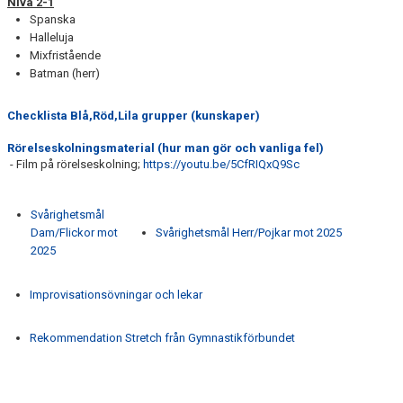
Nivå 2-1
Spanska
Halleluja
Mixfristående
Batman (herr)
Checklista Blå,Röd,Lila grupper (kunskaper)
Rörelseskolningsmaterial (hur man gör och vanliga fel)
- Film på rörelseskolning;
https://youtu.be/5CfRIQxQ9Sc
Svårighetsmål
Dam/Flickor mot
Svårighetsmål Herr/Pojkar mot 2025
2025
Improvisationsövningar och lekar
Rekommendation Stretch från Gymnastikförbundet