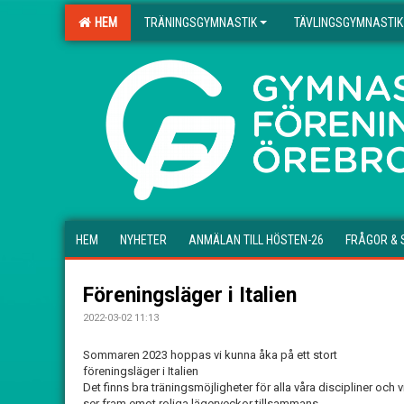
HEM
TRÄNINGSGYMNASTIK
TÄVLINGSGYMNASTIK
.
HEM
NYHETER
ANMÄLAN TILL HÖSTEN-26
FRÅGOR & 
Föreningsläger i Italien
2022-03-02 11:13
Sommaren 2023 hoppas vi kunna åka på ett stort
föreningsläger i Italien
Det finns bra träningsmöjligheter för alla våra discipliner och v
ser fram emot roliga lägerveckor tillsammans.