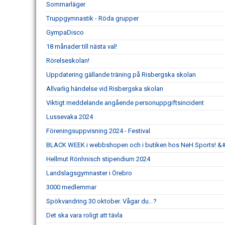
Sommarläger
Truppgymnastik - Röda grupper
GympaDisco
18 månader till nästa val!
Rörelseskolan!
Uppdatering gällande träning på Risbergska skolan
Allvarlig händelse vid Risbergska skolan
Viktigt meddelande angående personuppgiftsincident
Lussevaka 2024
Föreningsuppvisning 2024 - Festival
BLACK WEEK i webbshopen och i butiken hos NeH Sports! &
Hellmut Rönhnisch stipendium 2024
Landslagsgymnaster i Örebro
3000 medlemmar
Spökvandring 30 oktober. Vågar du…?
Det ska vara roligt att tävla