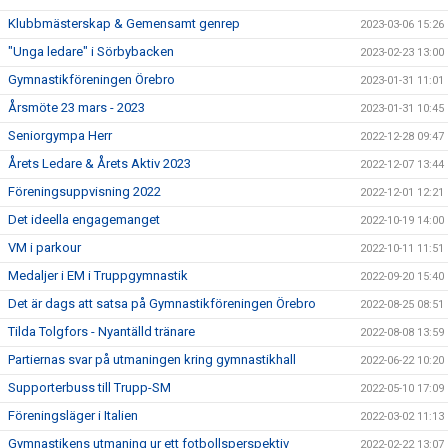
Klubbmästerskap & Gemensamt genrep
2023-03-06 15:26
"Unga ledare" i Sörbybacken
2023-02-23 13:00
Gymnastikföreningen Örebro
2023-01-31 11:01
Årsmöte 23 mars - 2023
2023-01-31 10:45
Seniorgympa Herr
2022-12-28 09:47
Årets Ledare & Årets Aktiv 2023
2022-12-07 13:44
Föreningsuppvisning 2022
2022-12-01 12:21
Det ideella engagemanget
2022-10-19 14:00
VM i parkour
2022-10-11 11:51
Medaljer i EM i Truppgymnastik
2022-09-20 15:40
Det är dags att satsa på Gymnastikföreningen Örebro
2022-08-25 08:51
Tilda Tolgfors - Nyantälld tränare
2022-08-08 13:59
Partiernas svar på utmaningen kring gymnastikhall
2022-06-22 10:20
Supporterbuss till Trupp-SM
2022-05-10 17:09
Föreningsläger i Italien
2022-03-02 11:13
Gymnastikens utmaning ur ett fotbollsperspektiv
2022-02-22 13:07