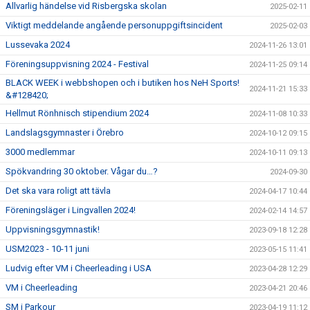
Allvarlig händelse vid Risbergska skolan
2025-02-11
Viktigt meddelande angående personuppgiftsincident
2025-02-03
Lussevaka 2024
2024-11-26 13:01
Föreningsuppvisning 2024 - Festival
2024-11-25 09:14
BLACK WEEK i webbshopen och i butiken hos NeH Sports!
2024-11-21 15:33
&#128420;
Hellmut Rönhnisch stipendium 2024
2024-11-08 10:33
Landslagsgymnaster i Örebro
2024-10-12 09:15
3000 medlemmar
2024-10-11 09:13
Spökvandring 30 oktober. Vågar du…?
2024-09-30
Det ska vara roligt att tävla
2024-04-17 10:44
Föreningsläger i Lingvallen 2024!
2024-02-14 14:57
Uppvisningsgymnastik!
2023-09-18 12:28
USM2023 - 10-11 juni
2023-05-15 11:41
Ludvig efter VM i Cheerleading i USA
2023-04-28 12:29
VM i Cheerleading
2023-04-21 20:46
SM i Parkour
2023-04-19 11:12