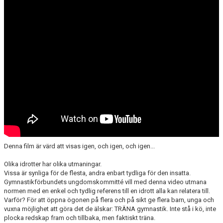
KALENDER & MINIBUSS
DOKUMENT
OM FÖRENINGEN
KONTAKT
Denna film är värd att visas igen, och igen, och igen...
Olika idrotter har olika utmaningar.
Vissa är synliga för de flesta, andra enbart tydliga för den insatta.
Gymnastikförbundets ungdomskommitté vill med denna video utmana
normen med en enkel och tydlig referens till en idrott alla kan relatera till.
Varför? För att öppna ögonen på flera och på sikt ge flera barn, unga och
vuxna möjlighet att göra det de älskar: TRÄNA gymnastik. Inte stå i kö, inte
plocka redskap fram och tillbaka, men faktiskt träna.