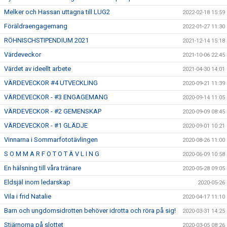
Melker och Hassan uttagna till LUG2
2022-02-18 15:59
Föräldraengagemang
2022-01-27 11:30
RÖHNISCHSTIPENDIUM 2021
2021-12-14 15:18
Värdeveckor
2021-10-06 22:45
Värdet av ideellt arbete
2021-04-30 14:01
VÄRDEVECKOR #4 UTVECKLING
2020-09-21 11:39
VÄRDEVECKOR - #3 ENGAGEMANG
2020-09-14 11:05
VÄRDEVECKOR - #2 GEMENSKAP
2020-09-09 08:45
VÄRDEVECKOR - #1 GLÄDJE
2020-09-01 10:21
Vinnarna i Sommarfototävlingen
2020-08-26 11:00
S O M M A R F O T O T Ä V L I N G
2020-06-09 10:58
En hälsning till våra tränare
2020-05-28 09:05
Eldsjäl inom ledarskap
2020-05-26
Vila i frid Natalie
2020-04-17 11:10
Barn och ungdomsidrotten behöver idrotta och röra på sig!
2020-03-31 14:25
Stjärnorna på slottet
2020-03-05 08:26