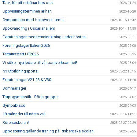
Tack för att ni tränar hos oss!
2026-01-24
Uppvisningsterminen är här!
2025-10-20
Gympadisco med Halloween-tema!
2025-10-15 13:42
Spökvandring i Oscariahallen!
2025-10-14 14:55
Extraträningar med temainriktning under hösten!
2025-09-11
Föreningsläger Italien 2026
2025-09-08
Terminsstart HT2025
2025-08-25
Vi söker nya ledare till vår barnverksamhet!
2025-08-04
NY utbildningsportal
2025-05-22 15:15
Extraträningar V21-23 & V30
2025-05-14 11:20
Sommarläger
2025-04-17
Truppgymnastik - Röda grupper
2025-04-07
GympaDisco
2025-04-03
18 månader till nästa val!
2025-03-14 11:21
Rörelseskolan!
2025-02-27 09:29
Uppdatering gällande träning på Risbergska skolan
2025-02-25