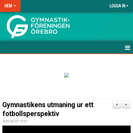
HEM
LOGGA IN
.
HEM
NYHETER
ANMÄLAN TILL HÖSTEN-26
FRÅGOR & SVAR
Gymnastikens utmaning ur ett
<
>
TRÄNINGSAVGIFTER
fotbollsperspektiv
2022-02-22 13:07
FÖRENINGSKLÄDER