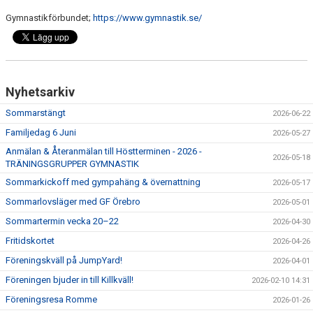
Gymnastikförbundet;
https://www.gymnastik.se/
Nyhetsarkiv
Sommarstängt
2026-06-22
Familjedag 6 Juni
2026-05-27
Anmälan & Återanmälan till Höstterminen - 2026 -
2026-05-18
TRÄNINGSGRUPPER GYMNASTIK
Sommarkickoff med gympahäng & övernattning
2026-05-17
Sommarlovsläger med GF Örebro
2026-05-01
Sommartermin vecka 20–22
2026-04-30
Fritidskortet
2026-04-26
Föreningskväll på JumpYard!
2026-04-01
Föreningen bjuder in till Killkväll!
2026-02-10 14:31
Föreningsresa Romme
2026-01-26