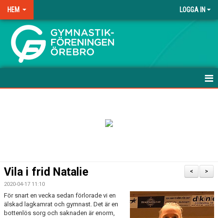
HEM
LOGGA IN
.
HEM
NYHETER
ANMÄLAN TILL HÖSTEN-26
FRÅGOR & SVAR
Vila i frid Natalie
<
>
TRÄNINGSAVGIFTER
2020-04-17 11:10
För snart en vecka sedan förlorade vi en
FÖRENINGSKLÄDER
älskad lagkamrat och gymnast. Det är en
bottenlös sorg och saknaden är enorm,