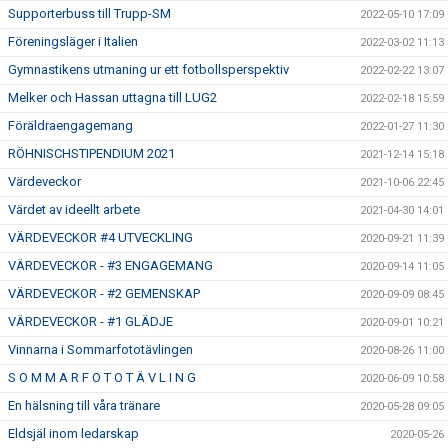
Supporterbuss till Trupp-SM
2022-05-10 17:09
Föreningsläger i Italien
2022-03-02 11:13
Gymnastikens utmaning ur ett fotbollsperspektiv
2022-02-22 13:07
Melker och Hassan uttagna till LUG2
2022-02-18 15:59
Föräldraengagemang
2022-01-27 11:30
RÖHNISCHSTIPENDIUM 2021
2021-12-14 15:18
Värdeveckor
2021-10-06 22:45
Värdet av ideellt arbete
2021-04-30 14:01
VÄRDEVECKOR #4 UTVECKLING
2020-09-21 11:39
VÄRDEVECKOR - #3 ENGAGEMANG
2020-09-14 11:05
VÄRDEVECKOR - #2 GEMENSKAP
2020-09-09 08:45
VÄRDEVECKOR - #1 GLÄDJE
2020-09-01 10:21
Vinnarna i Sommarfototävlingen
2020-08-26 11:00
S O M M A R F O T O T Ä V L I N G
2020-06-09 10:58
En hälsning till våra tränare
2020-05-28 09:05
Eldsjäl inom ledarskap
2020-05-26