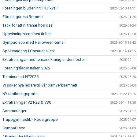
Föreningen bjuder in till Killkväll!
2026-02-10 14:31
Föreningsresa Romme
2026-01-26
Tack för att ni tränar hos oss!
2026-01-24
Uppvisningsterminen är här!
2025-10-20
Gympadisco med Halloween-tema!
2025-10-15 13:42
Spökvandring i Oscariahallen!
2025-10-14 14:55
Extraträningar med temainriktning under hösten!
2025-09-11
Föreningsläger Italien 2026
2025-09-08
Terminsstart HT2025
2025-08-25
Vi söker nya ledare till vår barnverksamhet!
2025-08-04
NY utbildningsportal
2025-05-22 15:15
Extraträningar V21-23 & V30
2025-05-14 11:20
Sommarläger
2025-04-17
Truppgymnastik - Röda grupper
2025-04-07
GympaDisco
2025-04-03
18 månader till nästa val!
2025-03-14 11:21