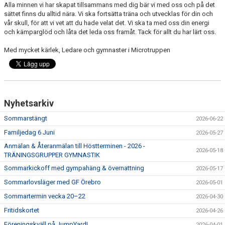
Alla minnen vi har skapat tillsammans med dig bär vi med oss och på det
sättet finns du alltid nära. Vi ska fortsätta träna och utvecklas för din och
vår skull, för att vi vet att du hade velat det. Vi ska ta med oss din energi
och kämparglöd och låta det leda oss framåt. Tack för allt du har lärt oss.
Med mycket kärlek, Ledare och gymnaster i Microtruppen
Nyhetsarkiv
Sommarstängt
2026-06-22
Familjedag 6 Juni
2026-05-27
Anmälan & Återanmälan till Höstterminen - 2026 -
2026-05-18
TRÄNINGSGRUPPER GYMNASTIK
Sommarkickoff med gympahäng & övernattning
2026-05-17
Sommarlovsläger med GF Örebro
2026-05-01
Sommartermin vecka 20–22
2026-04-30
Fritidskortet
2026-04-26
Föreningskväll på JumpYard!
2026-04-01