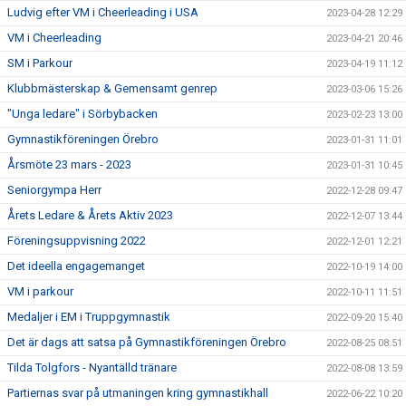
Ludvig efter VM i Cheerleading i USA
2023-04-28 12:29
VM i Cheerleading
2023-04-21 20:46
SM i Parkour
2023-04-19 11:12
Klubbmästerskap & Gemensamt genrep
2023-03-06 15:26
"Unga ledare" i Sörbybacken
2023-02-23 13:00
Gymnastikföreningen Örebro
2023-01-31 11:01
Årsmöte 23 mars - 2023
2023-01-31 10:45
Seniorgympa Herr
2022-12-28 09:47
Årets Ledare & Årets Aktiv 2023
2022-12-07 13:44
Föreningsuppvisning 2022
2022-12-01 12:21
Det ideella engagemanget
2022-10-19 14:00
VM i parkour
2022-10-11 11:51
Medaljer i EM i Truppgymnastik
2022-09-20 15:40
Det är dags att satsa på Gymnastikföreningen Örebro
2022-08-25 08:51
Tilda Tolgfors - Nyantälld tränare
2022-08-08 13:59
Partiernas svar på utmaningen kring gymnastikhall
2022-06-22 10:20