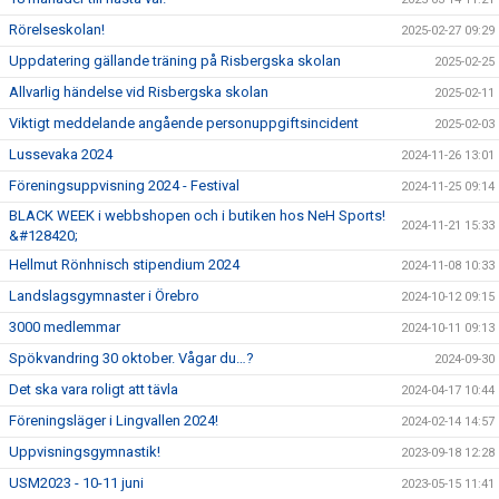
Rörelseskolan!
2025-02-27 09:29
Uppdatering gällande träning på Risbergska skolan
2025-02-25
Allvarlig händelse vid Risbergska skolan
2025-02-11
Viktigt meddelande angående personuppgiftsincident
2025-02-03
Lussevaka 2024
2024-11-26 13:01
Föreningsuppvisning 2024 - Festival
2024-11-25 09:14
BLACK WEEK i webbshopen och i butiken hos NeH Sports!
2024-11-21 15:33
&#128420;
Hellmut Rönhnisch stipendium 2024
2024-11-08 10:33
Landslagsgymnaster i Örebro
2024-10-12 09:15
3000 medlemmar
2024-10-11 09:13
Spökvandring 30 oktober. Vågar du…?
2024-09-30
Det ska vara roligt att tävla
2024-04-17 10:44
Föreningsläger i Lingvallen 2024!
2024-02-14 14:57
Uppvisningsgymnastik!
2023-09-18 12:28
USM2023 - 10-11 juni
2023-05-15 11:41