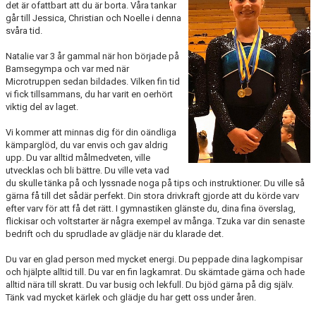
det är ofattbart att du är borta. Våra tankar
KALENDER & MINIBUSS
går till Jessica, Christian och Noelle i denna
svåra tid.
DOKUMENT
Natalie var 3 år gammal när hon började på
OM FÖRENINGEN
Bamsegympa och var med när
Microtruppen sedan bildades. Vilken fin tid
vi fick tillsammans, du har varit en oerhört
KONTAKT
viktig del av laget.
Vi kommer att minnas dig för din oändliga
kämparglöd, du var envis och gav aldrig
upp. Du var alltid målmedveten, ville
utvecklas och bli bättre. Du ville veta vad
du skulle tänka på och lyssnade noga på tips och instruktioner. Du ville så
gärna få till det sådär perfekt. Din stora drivkraft gjorde att du körde varv
efter varv för att få det rätt. I gymnastiken glänste du, dina fina överslag,
flickisar och voltstarter är några exempel av många. Tzuka var din senaste
bedrift och du sprudlade av glädje när du klarade det.
Du var en glad person med mycket energi. Du peppade dina lagkompisar
och hjälpte alltid till. Du var en fin lagkamrat. Du skämtade gärna och hade
alltid nära till skratt. Du var busig och lekfull. Du bjöd gärna på dig själv.
Tänk vad mycket kärlek och glädje du har gett oss under åren.