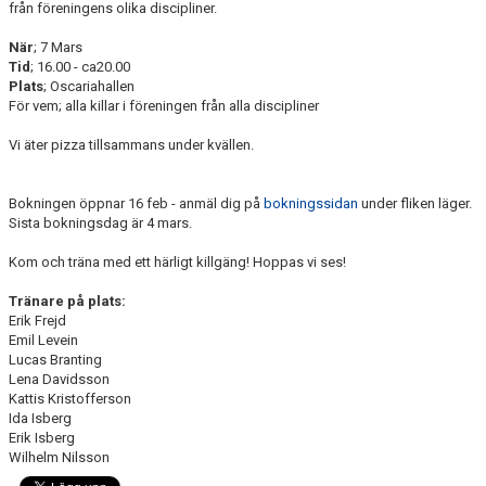
från föreningens olika discipliner.
KALENDER & MINIBUSS
När
; 7 Mars
DOKUMENT
Tid
; 16.00 - ca20.00
Plats
; Oscariahallen
OM FÖRENINGEN
För vem; alla killar i föreningen från alla discipliner
Vi äter pizza tillsammans under kvällen.
KONTAKT
Bokningen öppnar 16 feb - anmäl dig på
bokningssidan
under fliken läger.
Sista bokningsdag är 4 mars.
Kom och träna med ett härligt killgäng! Hoppas vi ses!
Tränare på plats:
Erik Frejd
Emil Levein
Lucas Branting
Lena Davidsson
Kattis Kristofferson
Ida Isberg
Erik Isberg
Wilhelm Nilsson