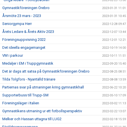
2023-02-23 13:00
Gymnastikföreningen Örebro
2023-01-31 11:01
Årsmöte 23 mars - 2023
2023-01-31 10:45
Seniorgympa Herr
2022-12-28 09:47
Årets Ledare & Årets Aktiv 2023
2022-12-07 13:44
Föreningsuppvisning 2022
2022-12-01 12:21
Det ideella engagemanget
2022-10-19 14:00
VM i parkour
2022-10-11 11:51
Medaljer i EM i Truppgymnastik
2022-09-20 15:40
Det är dags att satsa på Gymnastikföreningen Örebro
2022-08-25 08:51
Tilda Tolgfors - Nyantälld tränare
2022-08-08 13:59
Partiernas svar på utmaningen kring gymnastikhall
2022-06-22 10:20
Supporterbuss till Trupp-SM
2022-05-10 17:09
Föreningsläger i Italien
2022-03-02 11:13
Gymnastikens utmaning ur ett fotbollsperspektiv
2022-02-22 13:07
Melker och Hassan uttagna till LUG2
2022-02-18 15:59
Föräldraengagemang