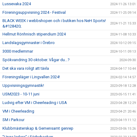
Lussevaka 2024
2024-11-26 13:01
Föreningsuppvisning 2024 - Festival
2024-11-25 09:14
BLACK WEEK i webbshopen och i butiken hos NeH Sports!
2024-11-21 15:33
&#128420;
Hellmut Rönhnisch stipendium 2024
2024-11-08 10:33
Landslagsgymnaster i Örebro
2024-10-12 09:15
3000 medlemmar
2024-10-11 09:13
Spökvandring 30 oktober. Vågar du…?
2024-09-30
Det ska vara roligt att tävla
2024-04-17 10:44
Föreningsläger i Lingvallen 2024!
2024-02-14 14:57
Uppvisningsgymnastik!
2023-09-18 12:28
USM2023 - 10-11 juni
2023-05-15 11:41
Ludvig efter VM i Cheerleading i USA
2023-04-28 12:29
VM i Cheerleading
2023-04-21 20:46
SM i Parkour
2023-04-19 11:12
Klubbmästerskap & Gemensamt genrep
2023-03-06 15:26
"Unga ledare" i Sörbybacken