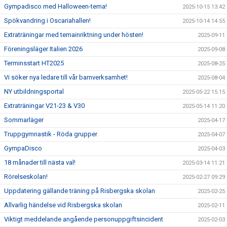
Gympadisco med Halloween-tema!
2025-10-15 13:42
Spökvandring i Oscariahallen!
2025-10-14 14:55
Extraträningar med temainriktning under hösten!
2025-09-11
Föreningsläger Italien 2026
2025-09-08
Terminsstart HT2025
2025-08-25
Vi söker nya ledare till vår barnverksamhet!
2025-08-04
NY utbildningsportal
2025-05-22 15:15
Extraträningar V21-23 & V30
2025-05-14 11:20
Sommarläger
2025-04-17
Truppgymnastik - Röda grupper
2025-04-07
GympaDisco
2025-04-03
18 månader till nästa val!
2025-03-14 11:21
Rörelseskolan!
2025-02-27 09:29
Uppdatering gällande träning på Risbergska skolan
2025-02-25
Allvarlig händelse vid Risbergska skolan
2025-02-11
Viktigt meddelande angående personuppgiftsincident
2025-02-03