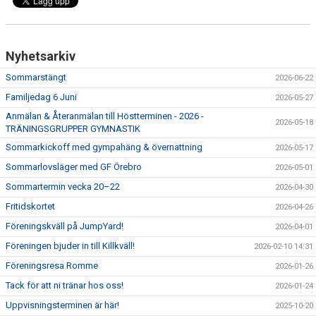
Nyhetsarkiv
Sommarstängt
2026-06-22
Familjedag 6 Juni
2026-05-27
Anmälan & Återanmälan till Höstterminen - 2026 -
2026-05-18
TRÄNINGSGRUPPER GYMNASTIK
Sommarkickoff med gympahäng & övernattning
2026-05-17
Sommarlovsläger med GF Örebro
2026-05-01
Sommartermin vecka 20–22
2026-04-30
Fritidskortet
2026-04-26
Föreningskväll på JumpYard!
2026-04-01
Föreningen bjuder in till Killkväll!
2026-02-10 14:31
Föreningsresa Romme
2026-01-26
Tack för att ni tränar hos oss!
2026-01-24
Uppvisningsterminen är här!
2025-10-20