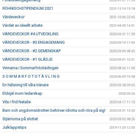
2022-01-27 11:30
RÖHNISCHSTIPENDIUM 2021
2021-12-14 15:18
Värdeveckor
2021-10-06 22:45
Värdet av ideellt arbete
2021-04-30 14:01
VÄRDEVECKOR #4 UTVECKLING
2020-09-21 11:39
VÄRDEVECKOR - #3 ENGAGEMANG
2020-09-14 11:05
VÄRDEVECKOR - #2 GEMENSKAP
2020-09-09 08:45
VÄRDEVECKOR - #1 GLÄDJE
2020-09-01 10:21
Vinnarna i Sommarfototävlingen
2020-08-26 11:00
S O M M A R F O T O T Ä V L I N G
2020-06-09 10:58
En hälsning till våra tränare
2020-05-28 09:05
Eldsjäl inom ledarskap
2020-05-26
Vila i frid Natalie
2020-04-17 11:10
Barn och ungdomsidrotten behöver idrotta och röra på sig!
2020-03-31 14:25
Stjärnorna på slottet
2020-03-05 08:26
Julklappstips
2019-11-29 12:35
NM Brons i Truppgymnastik 2019