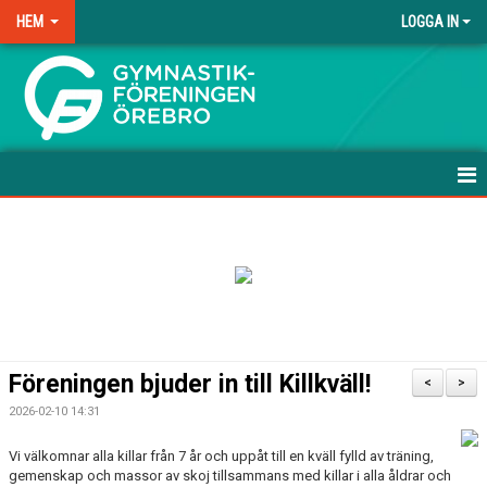
HEM
LOGGA IN
.
HEM
NYHETER
ANMÄLAN TILL HÖSTEN-26
FRÅGOR & SVAR
Föreningen bjuder in till Killkväll!
<
>
TRÄNINGSAVGIFTER
2026-02-10 14:31
FÖRENINGSKLÄDER
Vi välkomnar alla killar från 7 år och uppåt till en kväll fylld av träning,
gemenskap och massor av skoj tillsammans med killar i alla åldrar och