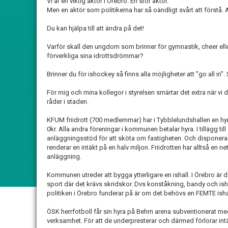
Vi är en viktig aktör i Örebro. En stor aktör.
Men en aktör som politikerna har så oändligt svårt att förstå. At
Du kan hjälpa till att ändra på det!
Varför skall den ungdom som brinner för gymnastik, cheer eller
förverkliga sina idrottsdrömmar?
Brinner du för ishockey så finns alla möjligheter att ”go all in
För mig och mina kollegor i styrelsen smärtar det extra när vi
råder i staden.
KFUM friidrott (700 medlemmar) har i Tybblelundshallen en hyra
0kr. Alla andra föreningar i kommunen betalar hyra. I tillägg till
anläggningsstöd för att sköta om fastigheten. Och disponerar sj
renderar en intäkt på en halv miljon. Friidrotten har alltså en 
anläggning.
Kommunen utreder att bygga ytterligare en ishall. I Örebro är
sport där det krävs skridskor. Dvs konståkning, bandy och ish
politiken i Örebro funderar på är om det behövs en FEMTE isha
ÖSK herrfotboll får sin hyra på Behrn arena subventionerat m
verksamhet. För att de underpresterar och därmed förlorar intä