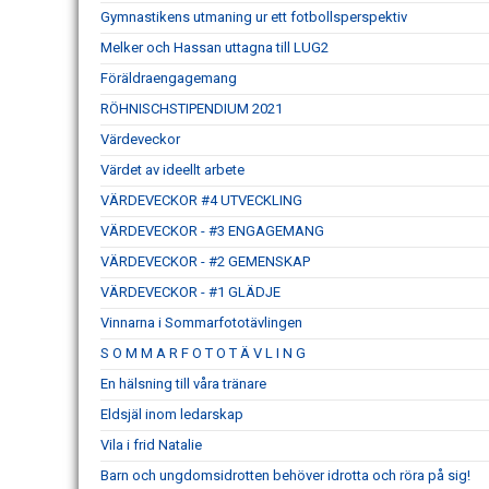
Gymnastikens utmaning ur ett fotbollsperspektiv
Melker och Hassan uttagna till LUG2
Föräldraengagemang
RÖHNISCHSTIPENDIUM 2021
Värdeveckor
Värdet av ideellt arbete
VÄRDEVECKOR #4 UTVECKLING
VÄRDEVECKOR - #3 ENGAGEMANG
VÄRDEVECKOR - #2 GEMENSKAP
VÄRDEVECKOR - #1 GLÄDJE
Vinnarna i Sommarfototävlingen
S O M M A R F O T O T Ä V L I N G
En hälsning till våra tränare
Eldsjäl inom ledarskap
Vila i frid Natalie
Barn och ungdomsidrotten behöver idrotta och röra på sig!