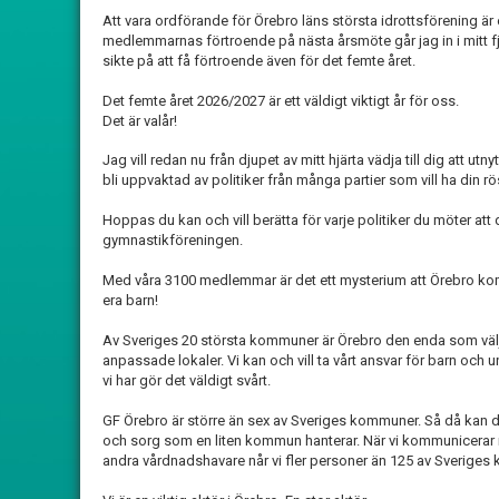
Att vara ordförande för Örebro läns största idrottsförening är 
medlemmarnas förtroende på nästa årsmöte går jag in i mitt 
sikte på att få förtroende även för det femte året.
Det femte året 2026/2027 är ett väldigt viktigt år för oss.
Det är valår!
Jag vill redan nu från djupet av mitt hjärta vädja till dig att utn
bli uppvaktad av politiker från många partier som vill ha din rö
Hoppas du kan och vill berätta för varje politiker du möter att di
gymnastikföreningen.
Med våra 3100 medlemmar är det ett mysterium att Örebro kom
era barn!
Av Sveriges 20 största kommuner är Örebro den enda som väljer
anpassade lokaler. Vi kan och vill ta vårt ansvar för barn och 
vi har gör det väldigt svårt.
GF Örebro är större än sex av Sveriges kommuner. Så då kan du 
och sorg som en liten kommun hanterar. När vi kommunicera
andra vårdnadshavare når vi fler personer än 125 av Sveriges