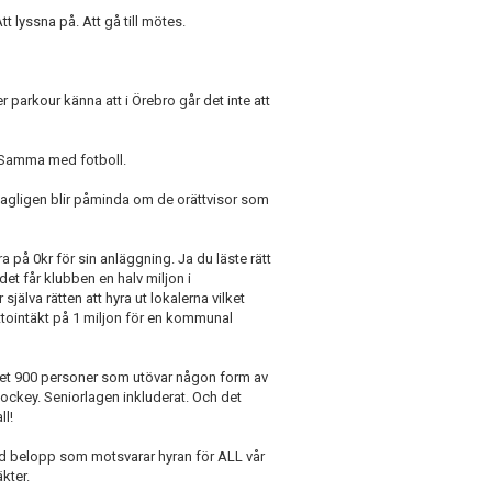
t lyssna på. Att gå till mötes.
 parkour känna att i Örebro går det inte att
”. Samma med fotboll.
 dagligen blir påminda om de orättvisor som
 på 0kr för sin anläggning. Ja du läste rätt
 det får klubben en halv miljon i
älva rätten att hyra ut lokalerna vilket
nettointäkt på 1 miljon för en kommunal
 det 900 personer som utövar någon form av
ockey. Seniorlagen inkluderat. Och det
ll!
ed belopp som motsvarar hyran för ALL vår
kter.