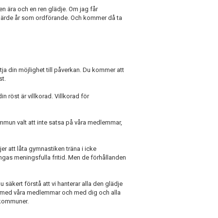
en ära och en ren glädje. Om jag får
fjärde år som ordförande. Och kommer då ta
yttja din möjlighet till påverkan. Du kommer att
st.
n röst är villkorad. Villkorad för
mun valt att inte satsa på våra medlemmar,
 att låta gymnastiken träna i icke
ungas meningsfulla fritid. Men de förhållanden
säkert förstå att vi hanterar alla den glädje
r med våra medlemmar och med dig och alla
 kommuner.