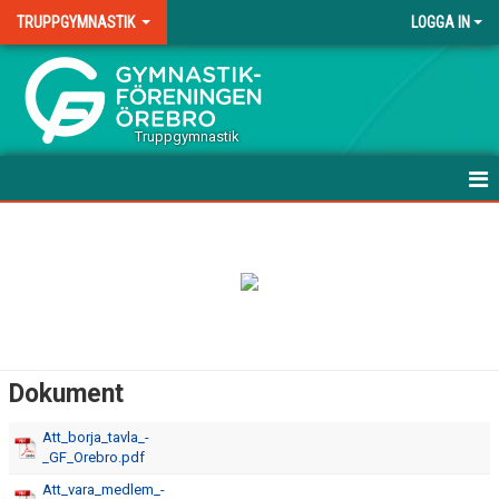
TRUPPGYMNASTIK
LOGGA IN
.
Truppgymnastik
HEM
VÅRA GRUPPER
TERMINSAVGIFTER TÄVLING
DOKUMENT
Dokument
KONTAKT
Att_borja_tavla_-
_GF_Orebro.pdf
Att_vara_medlem_-