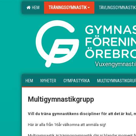
HEM
TRÄNINGSGYMNASTIK
TÄVLINGSGYMNASTIK
.
Vuxengymnasti
HEM
NYHETER
GYMPASTYRKA
MULTIGYMNASTIKGRU
Multigymnastikgrupp
Vill du träna gymnastikens discipliner för att det är kul,
Här är alla från 16år välkomna att anmäla sig!
Multigymnastik är träningsgymnastik där ni blandar moment från