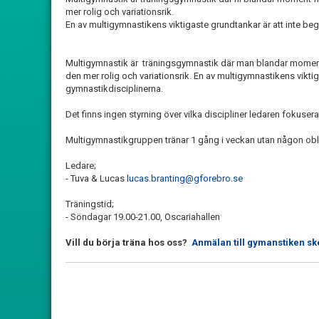
mer rolig och variationsrik.
En av multigymnastikens viktigaste grundtankar är att inte beg
Multigymnastik är träningsgymnastik där man blandar moment fr
den mer rolig och variationsrik. En av multigymnastikens viktig
gymnastikdisciplinerna.
Det finns ingen styrning över vilka discipliner ledaren fokusera
Multigymnastikgruppen tränar 1 gång i veckan utan någon oblig
Ledare;
- Tuva & Lucas
lucas.branting@gforebro.se
Träningstid;
- Söndagar 19.00-21.00, Oscariahallen
Vill du börja träna hos oss?
Anmälan till gymanstiken sk