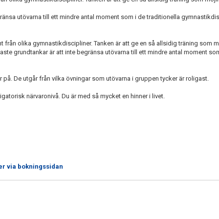
ränsa utövarna till ett mindre antal moment som i de traditionella gymnastikdis
ån olika gymnastikdiscipliner. Tanken är att ge en så allsidig träning som möj
aste grundtankar är att inte begränsa utövarna till ett mindre antal moment som 
r på. De utgår från vilka övningar som utövarna i gruppen tycker är roligast.
atorisk närvaronivå. Du är med så mycket en hinner i livet.
er via bokningssidan