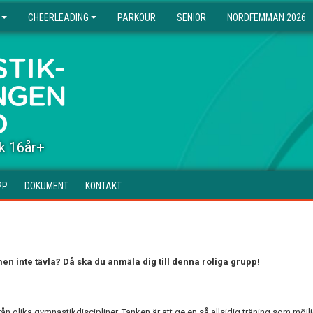
CHEERLEADING
PARKOUR
SENIOR
NORDFEMMAN 2026
k 16år+
PP
DOKUMENT
KONTAKT
 men inte tävla? Då ska du anmäla dig till denna roliga grupp!
 olika gymnastikdiscipliner. Tanken är att ge en så allsidig träning som möjli