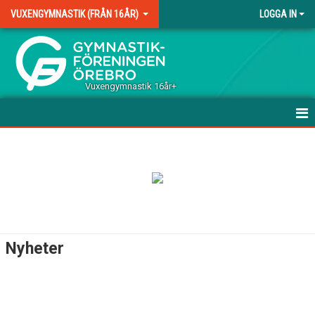
VUXENGYMNASTIK (FRÅN 16ÅR)
LOGGA IN
.
Vuxengymnastik 16år+
HEM
NYHETER
GYMPASTYRKA
MULTIGYMNASTIKGRUPP
Nyheter
DOKUMENT
KONTAKT