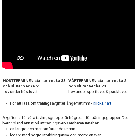
JUNIOR LEVEL 1 - THUNDER
JUNIOR LEVEL 2/3 - BLIZZARD
SENIOR LEVEL 3/ELITE - STORM
JUNIOR/SENIOR LEVEL 1/2 - HEAT
TRÄNINGSAVGIFTER
LAGFÖRÄLDER
HÖSTTERMINEN startar vecka 33
VÅRTERMINEN startar vecka 2
ANMÄL DIG HÄR!
och slutar vecka 51.
och slutar vecka 23.
Lov under höstlovet.
Lov under sportlovet & påsklovet.
LEDARE
För att läsa om träningsavgifter, ångerrätt mm -
klicka här!
KONTAKT
Avgifterna för våra tävlingsgrupper är högre än för träningsgrupper. Det
beror bland annat på att tävlingsverksamheten innebär:
en längre och mer omfattande termin
ledare med högre utbildningsnivå och större ansvar