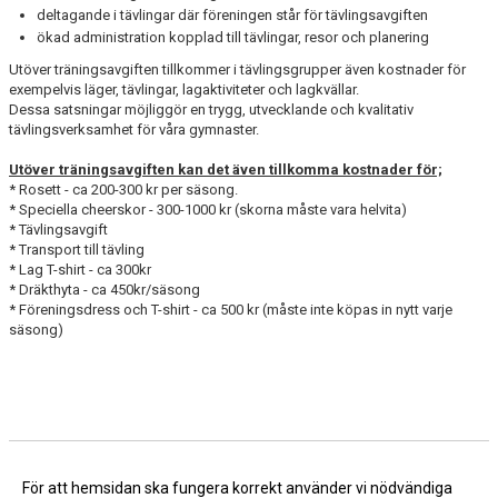
deltagande i tävlingar där föreningen står för tävlingsavgiften
ökad administration kopplad till tävlingar, resor och planering
Utöver träningsavgiften tillkommer i tävlingsgrupper även kostnader för
exempelvis läger, tävlingar, lagaktiviteter och lagkvällar.
Dessa satsningar möjliggör en trygg, utvecklande och kvalitativ
tävlingsverksamhet för våra gymnaster.
Utöver träningsavgiften kan det även tillkomma kostnader för;
* Rosett - ca 200-300 kr per säsong.
* Speciella cheerskor - 300-1000 kr (skorna måste vara helvita)
* Tävlingsavgift
* Transport till tävling
* Lag T-shirt - ca 300kr
* Dräkthyta - ca 450kr/säsong
* Föreningsdress och T-shirt - ca 500 kr (måste inte köpas in nytt varje
säsong)
För att hemsidan ska fungera korrekt använder vi nödvändiga