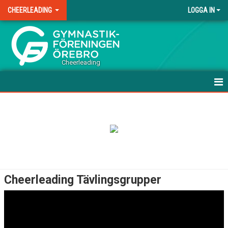
CHEERLEADING
LOGGA IN
.
Cheerleading
HEM
NYHETER
UPPVISNING/TÄVLINGSFÖRBEREDANDE GRUPPER
TÄVLINGSGRUPPER
Cheerleading Tävlingsgrupper
MINIOR LEVEL 1 - MOON
MINIOR LEVEL 2 - FROST