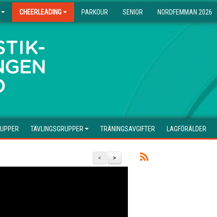
CHEERLEADING
PARKOUR
SENIOR
NORDFEMMAN 2026
RUPPER
TÄVLINGSGRUPPER
TRÄNINGSAVGIFTER
LAGFÖRÄLDER
<
>