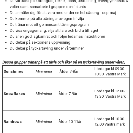
Du vill träna på koreografi, teknik, dans, utstrålning, cheergymnastik &
volter samt samarbete i gruppen och i stunts.
Du anmäler dig för att vara med under en hel säsong - sep-maj
Du kommer på alla träningar av egen fri vilja
Du tränar mot ett gemensamt tävlingsprogram
Du visa engagemang, vilja att lära och bidra till laget
Du är en god lagkamrat och följer ledarnas instruktioner
Du deltar på sektionens uppvisning
Du deltar på tyckartävling under vårterminen
Dessa grupper tränar på att tävla och åker på en tyckertävling under våren;
Lördagar kl 09.30-
Sunshines
Miniminor
Ålder 7-8år
10.30 Västra Mark
Lördagar kl 12.00-
Snowflakes
Miniminor
Ålder 7-9år
13.30 Västra Mark
Lördagar kl 10.30-
Rainbows
Miniminor
Ålder 10-11år
12.00 Västra mark