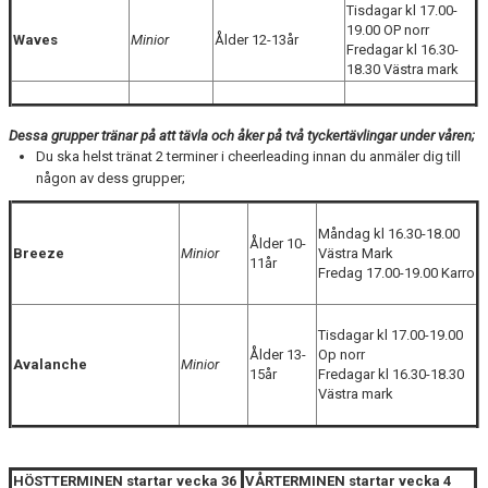
Tisdagar kl 17.00-
19.00 OP norr
Waves
Minior
Ålder 12-13år
Fredagar kl 16.30-
18.30 Västra mark
Dessa grupper tränar på att tävla och åker på två tyckertävlingar under våren;
Du ska helst tränat 2 terminer i cheerleading innan du anmäler dig till
någon av dess grupper;
Måndag kl 16.30-18.00
Ålder 10-
Breeze
Minior
Västra Mark
11år
Fredag 17.00-19.00 Karro
Tisdagar kl 17.00-19.00
Ålder 13-
Op norr
Avalanche
Minior
15år
Fredagar kl 16.30-18.30
Västra mark
HÖSTTERMINEN startar vecka 36
VÅRTERMINEN startar vecka 4