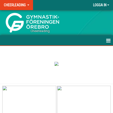
CHEERLEADING
LOGGA IN
.
Cheerleading
HEM
NYHETER
UPPVISNING/TÄVLINGSFÖRBEREDANDE GRUPPER
TÄVLINGSGRUPPER
TRÄNINGSAVGIFTER
LAGFÖRÄLDER