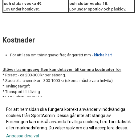
och slutar vecka 49.
och slutar vecka 18.
Lov under höstlovet.
Lov under sportlov och påsklov.
Kostnader
För att läsa om träningsavgifter, ångerrätt mm -
klicka här!
Utöver träningsavgiften kan det även tillkomma kostnader för;
* Rosett - ca 200-300 kr per säsong.
* Speciella cheerskor - 300-1000 kr (skorna måste vara helvita)
* Tävlingsavgift
* Transport till tävling
* Lag T-shirt - ca 300kr
* Dräkthyta - ca 450kr/säsong
* Föreningsdress och T-shirt - ca 500 kr (måste inte köpas in nytt varje
För att hemsidan ska fungera korrekt använder vi nödvändiga
säsong)
cookies från SportAdmin. Dessa går inte att stänga av.
Föreningen kan också använda frivilliga cookies, t.ex. för statistik
eller marknadsföring. Du väljer själv om du vill acceptera dessa.
Anpassa dina val