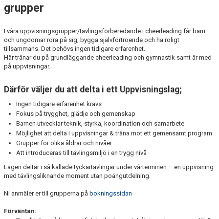
grupper
I våra uppvisningsgrupper/tävlingsförberedande i cheerleading får barn
och ungdomar röra på sig, bygga självförtroende och ha roligt
tillsammans. Det behövs ingen tidigare erfarenhet.
Här tränar du på grundläggande cheerleading och gymnastik samt är med
på uppvisningar.
Därför väljer du att delta i ett Uppvisningslag;
Ingen tidigare erfarenhet krävs
Fokus på trygghet, glädje och gemenskap
Barnen utvecklar teknik, styrka, koordination och samarbete
Möjlighet att delta i uppvisningar & träna mot ett gemensamt program
Grupper för olika åldrar och nivåer
Att introduceras till tävlingsmiljö i en trygg nivå
Lagen deltar i så kallade tyckartävlingar under vårterminen – en uppvisning
med tävlingsliknande moment utan poängutdelning.
Ni anmäler er till grupperna på
bokningssidan
Förväntan: