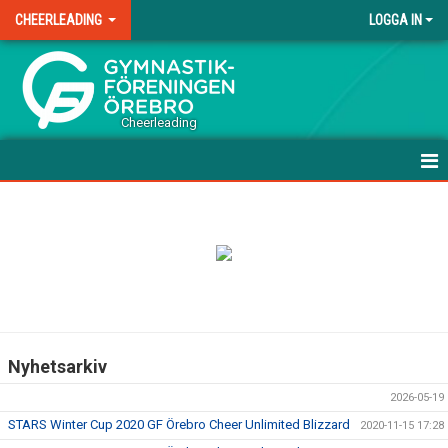
CHEERLEADING
LOGGA IN
.
Cheerleading
HEM
NYHETER
UPPVISNING/TÄVLINGSFÖRBEREDANDE GRUPPER
TÄVLINGSGRUPPER
Nyhetsarkiv
TRÄNINGSAVGIFTER
2026-05-19
LAGFÖRÄLDER
STARS Winter Cup 2020 GF Örebro Cheer Unlimited Blizzard
2020-11-15 17:28