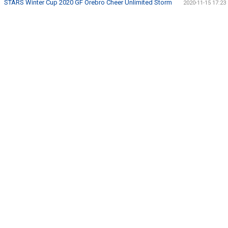
STARS Winter Cup 2020 GF Örebro Cheer Unlimited Storm
2020-11-15 17:23
ANMÄL DIG HÄR!
LEDARE
KONTAKT