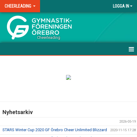
CHEERLEADING
LOGGA IN
.
Cheerleading
HEM
NYHETER
UPPVISNING/TÄVLINGSFÖRBEREDANDE GRUPPER
TÄVLINGSGRUPPER
Nyhetsarkiv
TRÄNINGSAVGIFTER
2026-05-19
LAGFÖRÄLDER
STARS Winter Cup 2020 GF Örebro Cheer Unlimited Blizzard
2020-11-15 17:28