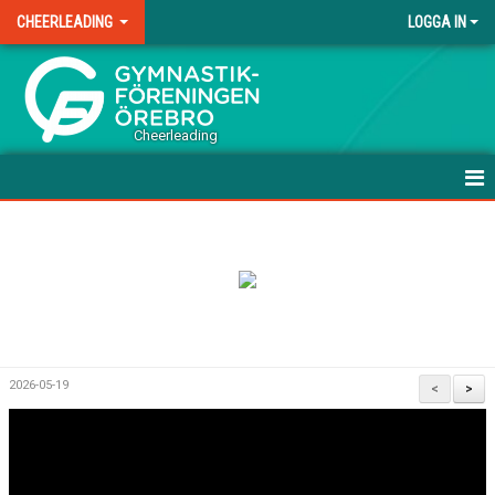
CHEERLEADING
LOGGA IN
.
Cheerleading
HEM
NYHETER
UPPVISNING/TÄVLINGSFÖRBEREDANDE GRUPPER
TÄVLINGSGRUPPER
2026-05-19
<
>
TRÄNINGSAVGIFTER
LAGFÖRÄLDER