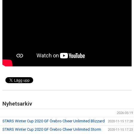
ANMÄL DIG HÄR!
LEDARE
KONTAKT
Nyhetsarkiv
2026-05-19
STARS Winter Cup 2020 GF Örebro Cheer Unlimited Blizzard
2020-11-15 17:28
STARS Winter Cup 2020 GF Örebro Cheer Unlimited Storm
2020-11-15 17:23