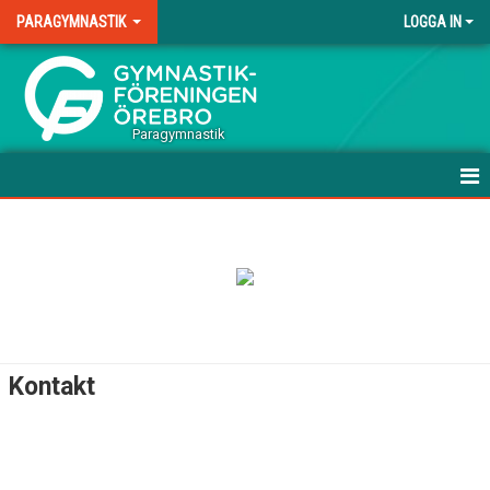
PARAGYMNASTIK
LOGGA IN
.
Paragymnastik
HEM
NYHETER
KALENDER
MATCHER
Kontakt
TRUPPEN
BILDGALLERI