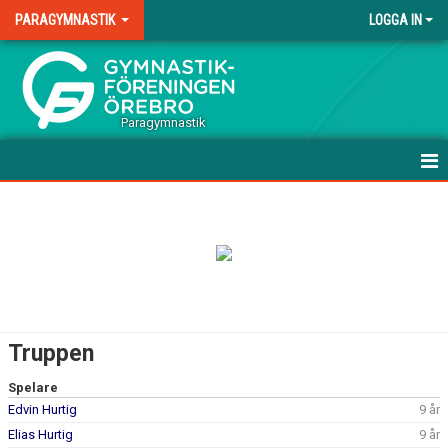
PARAGYMNASTIK
LOGGA IN
.
Paragymnastik
HEM
NYHETER
KALENDER
MATCHER
Truppen
TRUPPEN
Spelare
Edvin Hurtig
9 år
BILDGALLERI
Elias Hurtig
9 år