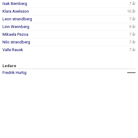
DOKUMENT
Isak Bernberg
7 år
Klara Axelsson
10 år
KONTAKT
Leon strandberg
7 år
Linn Wennberg
9 år
Mikaela Pezoa
7 år
Nilo strandberg
7 år
Valle Rausk
7 år
Ledare
Fredrik Hurtig