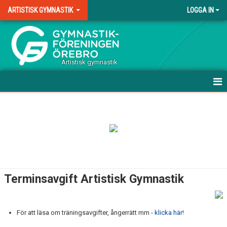
ARTISTISK GYMNASTIK
LOGGA IN
.
Artistisk gymnastik
HEM
VÅRA GRUPPER MANLIG AG
VÅRA GRUPPER KVINNLIG AG
TERMINSAVGIFT AG
Terminsavgift Artistisk Gymnastik
DOMARE
DOKUMENT
För att läsa om träningsavgifter, ångerrätt mm -
klicka här!