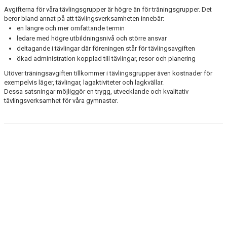
KONTAKT
Avgifterna för våra tävlingsgrupper är högre än för träningsgrupper. Det
beror bland annat på att tävlingsverksamheten innebär:
en längre och mer omfattande termin
ledare med högre utbildningsnivå och större ansvar
deltagande i tävlingar där föreningen står för tävlingsavgiften
ökad administration kopplad till tävlingar, resor och planering
Utöver träningsavgiften tillkommer i tävlingsgrupper även kostnader för
exempelvis läger, tävlingar, lagaktiviteter och lagkvällar.
Dessa satsningar möjliggör en trygg, utvecklande och kvalitativ
tävlingsverksamhet för våra gymnaster.