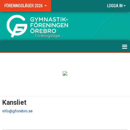
FÖRENINGSLÄGER 2026
LOGGA IN
.
Föreningsläger
HEM
NYHETER
DOKUMENT
BILDGALLERI
Kansliet
KONTAKT
info@gforebro.se