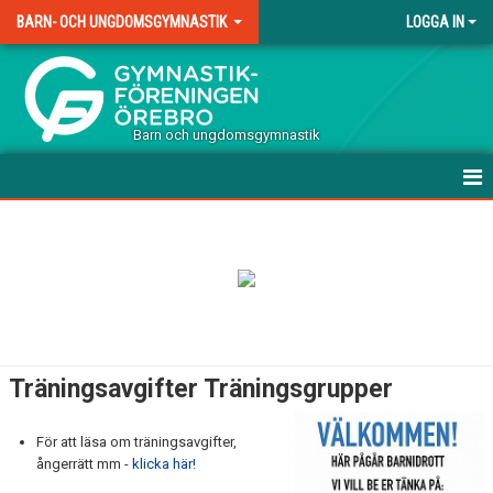
BARN- OCH UNGDOMSGYMNASTIK
LOGGA IN
.
Barn och ungdomsgymnastik
HEM
TERMINSAVGIFTER TRÄNING
VÅRA GRUPPER
DOKUMENT
Träningsavgifter Träningsgrupper
KONTAKT
För att läsa om träningsavgifter,
ångerrätt mm -
klicka här!