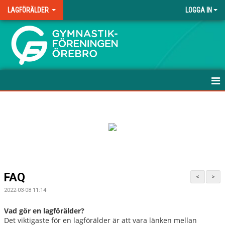
LAGFÖRÄLDER
LOGGA IN
.
HEM
NYHETER
TJÄNA PENGAR
DOKUMENT
FAQ
<
>
BILDGALLERI
2022-03-08 11:14
KONTAKT
Vad gör en lagförälder?
Det viktigaste för en lagförälder är att vara länken mellan