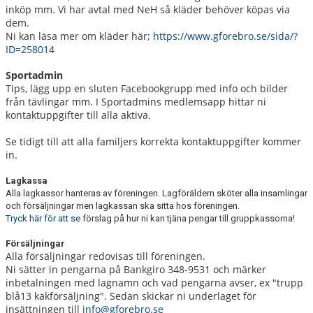
inköp mm. Vi har avtal med NeH så kläder behöver köpas via
dem.
Ni kan läsa mer om kläder här;
https://www.gforebro.se/sida/?
ID=258014
Sportadmin
Tips, lägg upp en sluten Facebookgrupp med info och bilder
från tävlingar mm. I Sportadmins medlemsapp hittar ni
kontaktuppgifter till alla aktiva.
Se tidigt till att alla familjers korrekta kontaktuppgifter kommer
in.
Lagkassa
Alla lagkassor hanteras av föreningen. Lagföräldern sköter alla insamlingar
och försäljningar men lagkassan ska sitta hos föreningen.
Tryck här för att se
förslag på hur ni kan tjäna pengar till gruppkassorna!
Försäljningar
Alla försäljningar redovisas till föreningen.
Ni sätter in pengarna på Bankgiro 348-9531 och märker
inbetalningen med lagnamn och vad pengarna avser, ex "trupp
blå13 kakförsäljning". Sedan skickar ni underlaget för
insättningen till
info@gforebro.se