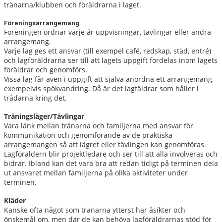
tränarna/klubben och föräldrarna i laget.
Föreningsarrangemang
Föreningen ordnar varje år uppvisningar, tävlingar eller andra
arrangemang.
Varje lag ges ett ansvar (till exempel café, redskap, städ, entré)
och lagföräldrarna ser till att lagets uppgift fördelas inom lagets
föräldrar och genomförs.
Vissa lag får även i uppgift att själva anordna ett arrangemang,
exempelvis spökvandring. Då är det lagfäldrar som håller i
trådarna kring det.
Träningsläger/Tävlingar
Vara länk mellan tränarna och familjerna med ansvar för
kommunikation och genomförande av de praktiska
arrangemangen så att lägret eller tävlingen kan genomföras.
Lagföräldern blir projektledare och ser till att alla involveras och
bidrar. Ibland kan det vara bra att redan tidigt på terminen dela
ut ansvaret mellan familjerna på olika aktiviteter under
terminen.
Kläder
Kanske ofta något som tränarna ytterst har åsikter och
önskemål om, men där de kan behöva lagföräldrarnas stöd för