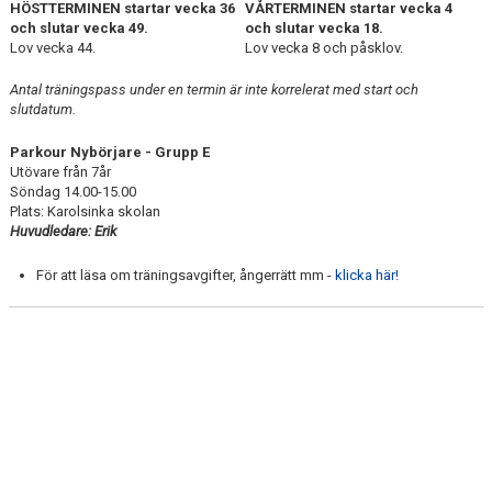
HÖSTTERMINEN startar vecka 36
VÅRTERMINEN startar vecka 4
KONTAKT
och slutar vecka 49.
och slutar vecka 18.
Lov vecka 44.
Lov vecka 8 och påsklov.
Antal träningspass under en termin är inte korrelerat med start och
slutdatum.
Parkour Nybörjare
- Grupp E
Utövare från 7år
Söndag 14.00-15.00
Plats: Karolsinka skolan
Huvudledare: Erik
För att läsa om träningsavgifter, ångerrätt mm -
klicka här!