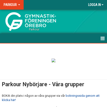
PARKOUR
LOGGA IN
.
Parkour
HEM
NYHETER
VÅRA GRUPPER - NYBÖRJARE
VÅRA GRUPPER - FORTSÄTTNING
Parkour Nybörjare - Våra grupper
VÅRA GRUPPER - AVANCERAD
BOKA din plats i någon av våra grupper via vår
bokningssida genom att
ANMÄL DIG HÄR!
klicka här!