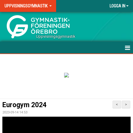
UPPVISNINGSGYMNASTIK
LOGGA IN
.
Uppvisningsgymnastik
HEM
NYHETER
KALENDER
TRUPPEN
Eurogym 2024
<
>
BILDGALLERI
2023-09-14 14:53
DOKUMENT