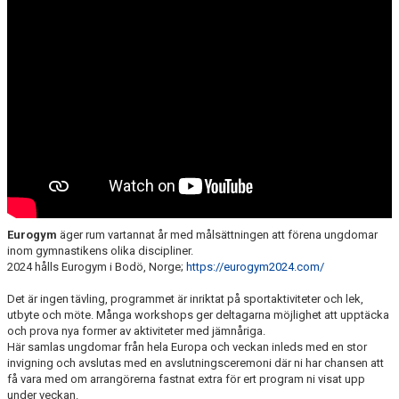
KONTAKT
Eurogym
äger rum vartannat år med målsättningen att förena ungdomar
inom gymnastikens olika discipliner.
2024 hålls Eurogym i Bodö, Norge;
https://eurogym2024.com/
Det är ingen tävling, programmet är inriktat på sportaktiviteter och lek,
utbyte och möte. Många workshops ger deltagarna möjlighet att upptäcka
och prova nya former av aktiviteter med jämnåriga.
Här samlas ungdomar från hela Europa och veckan inleds med en stor
invigning och avslutas med en avslutningsceremoni där ni har chansen att
få vara med om arrangörerna fastnat extra för ert program ni visat upp
under veckan.