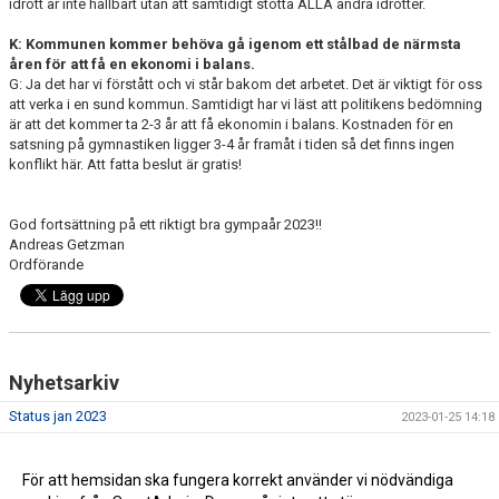
idrott är inte hållbart utan att samtidigt stötta ALLA andra idrotter.
K: Kommunen kommer behöva gå igenom ett stålbad de närmsta
åren för att få en ekonomi i balans.
G: Ja det har vi förstått och vi står bakom det arbetet. Det är viktigt för oss
att verka i en sund kommun. Samtidigt har vi läst att politikens bedömning
är att det kommer ta 2-3 år att få ekonomin i balans. Kostnaden för en
satsning på gymnastiken ligger 3-4 år framåt i tiden så det finns ingen
konflikt här. Att fatta beslut är gratis!
God fortsättning på ett riktigt bra gympaår 2023!!
Andreas Getzman
Ordförande
Nyhetsarkiv
Status jan 2023
2023-01-25 14:18
Gymnastikens utmaning ur ett fotbollsperspektiv
2023-01-25 14:17
Det är dags att satsa på Gymnastikföreningen Örebro
För att hemsidan ska fungera korrekt använder vi nödvändiga
2023-01-25 14:15