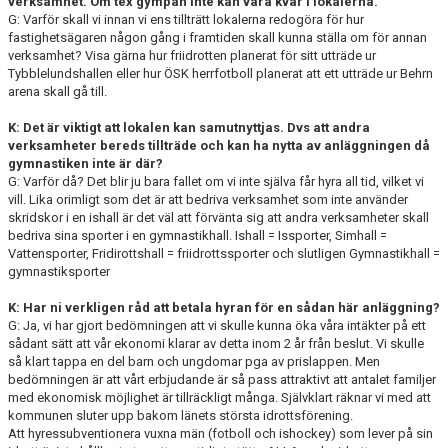
verksamhet. Om tex gympan inte kan vara kvar i lokalerna.
G: Varför skall vi innan vi ens tillträtt lokalerna redogöra för hur
fastighetsägaren någon gång i framtiden skall kunna ställa om för annan
verksamhet? Visa gärna hur friidrotten planerat för sitt utträde ur
Tybblelundshallen eller hur ÖSK herrfotboll planerat att ett utträde ur Behrn
arena skall gå till.
K: Det är viktigt att lokalen kan samutnyttjas. Dvs att andra
verksamheter bereds tillträde och kan ha nytta av anläggningen då
gymnastiken inte är där?
G: Varför då? Det blir ju bara fallet om vi inte själva får hyra all tid, vilket vi
vill. Lika orimligt som det är att bedriva verksamhet som inte använder
skridskor i en ishall är det väl att förvänta sig att andra verksamheter skall
bedriva sina sporter i en gymnastikhall. Ishall = Issporter, Simhall =
Vattensporter, Fridirottshall = friidrottssporter och slutligen Gymnastikhall =
gymnastiksporter
K: Har ni verkligen råd att betala hyran för en sådan här anläggning?
G: Ja, vi har gjort bedömningen att vi skulle kunna öka våra intäkter på ett
sådant sätt att vår ekonomi klarar av detta inom 2 år från beslut. Vi skulle
så klart tappa en del barn och ungdomar pga av prislappen. Men
bedömningen är att vårt erbjudande är så pass attraktivt att antalet familjer
med ekonomisk möjlighet är tillräckligt många. Självklart räknar vi med att
kommunen sluter upp bakom länets största idrottsförening.
Att hyressubventionera vuxna män (fotboll och ishockey) som lever på sin