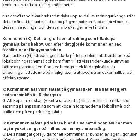
konkurrenskraftiga träningsmöjligheter.
När vi träffar politiker brukar det dyka upp en del invändningar kring varför
det inte är rätt tid just nu att satsa på gymnastiken. Nedan har vi samlat
dessa invändningar och de svar vi brukar ge när vi får dem.
Kommunen (K):
Det har gjorts en utredning som tittade på
gymnastikens behov. Och efter det gjorde kommunen en rad
förbättringar för gymnastiken.
Gymnastiken (G): Utredningen tittade på fel problematik. Den tittade på
lokalbokning (schema) och kom fram till att vissa tider kunde utnyttjas
bättre av gymnastiken. Som tex fredags- och lördagskvällar. (!)
Utredningen tittade inte på möjligheterna att bedriva en säker, hållbar och
effektiv träning.
K: Kommunen har visst satsat på gymnastiken, bla har det gjort
redskapsinköp till Risbergska.
G: Att köpa in redskap (vilket vi uppskattar) till en bollhall är en lika stor
satsning på anpassning som att köpa in toppmoderna fotbollsmål och
ställa dem på en parkeringsplats.
K: Kommunen måste prioritera bland sina satsningar. Nu har man
lagt mycket pengar på ridhus och en ny simbassäng.
G: De satsningar görs ju därför att kommunen är bunden av lagen. Ridhuset
i Karlslund lever ju inte upp till korrekt djurskydd. Simbassängen är ju