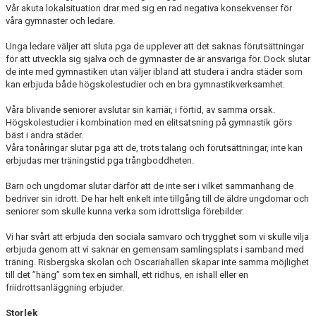
Vår akuta lokalsituation drar med sig en rad negativa konsekvenser för
våra gymnaster och ledare.
Unga ledare väljer att sluta pga de upplever att det saknas förutsättningar
för att utveckla sig själva och de gymnaster de är ansvariga för. Dock slutar
de inte med gymnastiken utan väljer ibland att studera i andra städer som
kan erbjuda både högskolestudier och en bra gymnastikverksamhet.
Våra blivande seniorer avslutar sin karriär, i förtid, av samma orsak.
Högskolestudier i kombination med en elitsatsning på gymnastik görs
bäst i andra städer.
Våra tonåringar slutar pga att de, trots talang och förutsättningar, inte kan
erbjudas mer träningstid pga trångboddheten.
Barn och ungdomar slutar därför att de inte ser i vilket sammanhang de
bedriver sin idrott. De har helt enkelt inte tillgång till de äldre ungdomar och
seniorer som skulle kunna verka som idrottsliga förebilder.
Vi har svårt att erbjuda den sociala samvaro och trygghet som vi skulle vilja
erbjuda genom att vi saknar en gemensam samlingsplats i samband med
träning. Risbergska skolan och Oscariahallen skapar inte samma möjlighet
till det ”häng” som tex en simhall, ett ridhus, en ishall eller en
friidrottsanläggning erbjuder.
Storlek