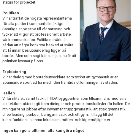
status för projektet.
Politiken
Vi har träffat de högsta representanterna
för alla partier i kommunfullmäktige.
Samtliga är positiva till vår satsning och
tycker att vi gör ett professionellt arbete i
vår kommunikation. Politikens värld är
sådan att några konkreta besked är svåra
att få innan beslutsunderlag ligger på
bordet. Men som sagt känslan just nu är att
politiken lyssnar på oss.
Exploatering
Vi har dialog med bostadsutvecklare som tycker att gymnastik är en
spännande sport att ha med i den framtida utformningen av staden.
Hallen
Vi får rikta ett varmt tack till TIDA byggpartner som tillsammans med sina
arkitektkontakter tagit fram ritningar och produktionskalkyler för hallen. De
ritningar vi nu jobbar efter inrymmer: truppgymnastik, artistisk gymnastik,
cheerleading, parkour, barngymnastik och ett gym. I tillägg till det
kanslifunktion i samma lokal samt mötes- och lägermöjligheter
Ingen kan göra allt men alla kan göra något