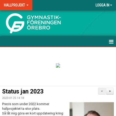
HALLPROJEKT
LOGGA IN
.
HEM
NYHETER
KONTAKT
Status jan 2023
<
>
2023-01-25 14:18
Precis som under 2022 kommer
hallprojektet ta stor plats.
Så låt mig göra en kort uppdatering kring