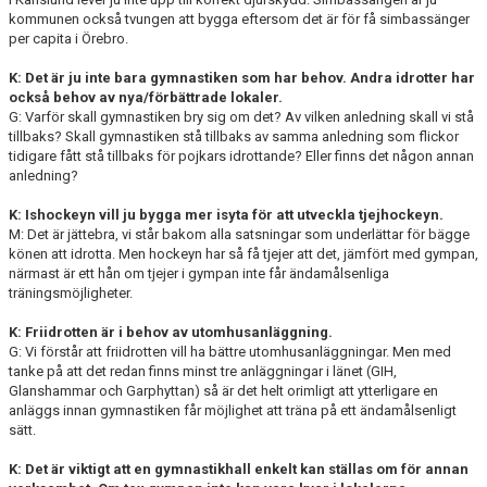
kommunen också tvungen att bygga eftersom det är för få simbassänger
per capita i Örebro.
K: Det är ju inte bara gymnastiken som har behov. Andra idrotter har
också behov av nya/förbättrade lokaler.
G: Varför skall gymnastiken bry sig om det? Av vilken anledning skall vi stå
tillbaks? Skall gymnastiken stå tillbaks av samma anledning som flickor
tidigare fått stå tillbaks för pojkars idrottande? Eller finns det någon annan
anledning?
K: Ishockeyn vill ju bygga mer isyta för att utveckla tjejhockeyn.
M: Det är jättebra, vi står bakom alla satsningar som underlättar för bägge
könen att idrotta. Men hockeyn har så få tjejer att det, jämfört med gympan,
närmast är ett hån om tjejer i gympan inte får ändamålsenliga
träningsmöjligheter.
K: Friidrotten är i behov av utomhusanläggning.
G: Vi förstår att friidrotten vill ha bättre utomhusanläggningar. Men med
tanke på att det redan finns minst tre anläggningar i länet (GIH,
Glanshammar och Garphyttan) så är det helt orimligt att ytterligare en
anläggs innan gymnastiken får möjlighet att träna på ett ändamålsenligt
sätt.
K: Det är viktigt att en gymnastikhall enkelt kan ställas om för annan