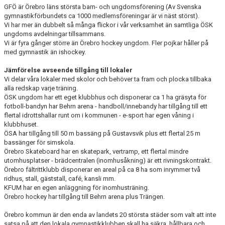
GFÖ är Örebro läns största barn- och ungdomsförening (Av Svenska
gymnastikförbundets ca 1000 medlemsföreningar är vi näst störst).
Vi har mer än dubbelt så många flickor i vår verksamhet än samtliga ÖSK
ungdoms avdelningar tillsammans.
Vi är fyra gånger större än Örebro hockey ungdom. Fler pojkar håller på
med gymnastik än ishockey.
Jämförelse avseende tillgång till lokaler
Vi delar våra lokaler med skolor och behöver ta fram och plocka tillbaka
alla redskap varje träning.
ÖSK ungdom har ett eget klubbhus och disponerar ca 1 ha gräsyta för
fotboll-bandyn har Behrn arena - handboll/innebandy har tillgång till ett
flertal idrottshallar runt om i kommunen - e-sport har egen våning i
klubbhuset.
ÖSA har tillgång till 50 m bassäng på Gustavsvik plus ett flertal 25 m
bassänger för simskola.
Örebro Skateboard har en skatepark, vertramp, ett flertal mindre
utomhusplatser - brädcentralen (inomhusåkning) är ett rivningskontrakt.
Örebro fältrittklubb disponerar en areal på ca 8 ha som inrymmer två
ridhus, stall, gäststall, café, kansli mm.
KFUM har en egen anläggning för inomhusträning.
Örebro hockey har tillgång till Behrn arena plus Trängen.
Örebro kommun är den enda av landets 20 största städer som valt att inte
satsa på att den lokala gymnastikklubben skall ha säkra, hållbara och