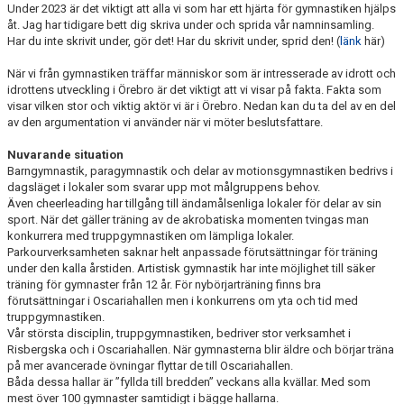
Under 2023 är det viktigt att alla vi som har ett hjärta för gymnastiken hjälps
åt. Jag har tidigare bett dig skriva under och sprida vår namninsamling.
Har du inte skrivit under, gör det! Har du skrivit under, sprid den! (
länk
här)
När vi från gymnastiken träffar människor som är intresserade av idrott och
idrottens utveckling i Örebro är det viktigt att vi visar på fakta. Fakta som
visar vilken stor och viktig aktör vi är i Örebro. Nedan kan du ta del av en del
av den argumentation vi använder när vi möter beslutsfattare.
Nuvarande situation
Barngymnastik, paragymnastik och delar av motionsgymnastiken bedrivs i
dagsläget i lokaler som svarar upp mot målgruppens behov.
Även cheerleading har tillgång till ändamålsenliga lokaler för delar av sin
sport. När det gäller träning av de akrobatiska momenten tvingas man
konkurrera med truppgymnastiken om lämpliga lokaler.
Parkourverksamheten saknar helt anpassade förutsättningar för träning
under den kalla årstiden. Artistisk gymnastik har inte möjlighet till säker
träning för gymnaster från 12 år. För nybörjarträning finns bra
förutsättningar i Oscariahallen men i konkurrens om yta och tid med
truppgymnastiken.
Vår största disciplin, truppgymnastiken, bedriver stor verksamhet i
Risbergska och i Oscariahallen. När gymnasterna blir äldre och börjar träna
på mer avancerade övningar flyttar de till Oscariahallen.
Båda dessa hallar är ”fyllda till bredden” veckans alla kvällar. Med som
mest över 100 gymnaster samtidigt i bägge hallarna.