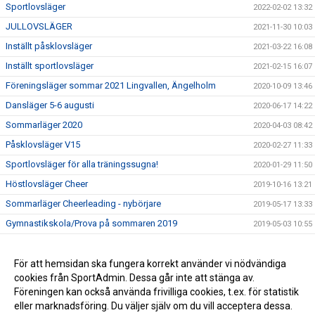
Sportlovsläger
2022-02-02 13:32
JULLOVSLÄGER
2021-11-30 10:03
Inställt påsklovsläger
2021-03-22 16:08
Inställt sportlovsläger
2021-02-15 16:07
Föreningsläger sommar 2021 Lingvallen, Ängelholm
2020-10-09 13:46
Dansläger 5-6 augusti
2020-06-17 14:22
Sommarläger 2020
2020-04-03 08:42
Påsklovsläger V15
2020-02-27 11:33
Sportlovsläger för alla träningssugna!
2020-01-29 11:50
Höstlovsläger Cheer
2019-10-16 13:21
Sommarläger Cheerleading - nybörjare
2019-05-17 13:33
Gymnastikskola/Prova på sommaren 2019
2019-05-03 10:55
Läger Barn & Ungdom sommaren 2019
2019-05-03 10:50
Truppläger sommar 2019
För att hemsidan ska fungera korrekt använder vi nödvändiga
2019-05-03 10:43
cookies från SportAdmin. Dessa går inte att stänga av.
Lägeranmälan har öppnat!
2019-03-05 14:00
Föreningen kan också använda frivilliga cookies, t.ex. för statistik
eller marknadsföring. Du väljer själv om du vill acceptera dessa.