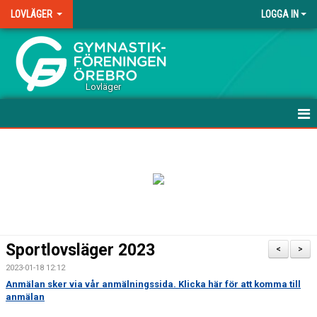
LOVLÄGER
LOGGA IN
.
Lovläger
HEM
NYHETER
DOKUMENT
BILDGALLERI
Sportlovsläger 2023
<
>
2023-01-18 12:12
Anmälan sker via vår anmälningssida. Klicka här för att komma till
anmälan