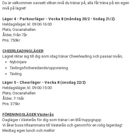
Du är välkommen oavsett vilken nivå du tränar på, alla får träna på sin egen
nivå på lägret!
Läger 4 - Parkourläger - Vecka 8 (måndag 20/2 - tisdag 21/2)
Heldagsläger; kl. 09:00-16:00
Plats; Oscariahallen
Ålder; Från 7år
Pris: 750kr
CHEERLEADINGLÄGER
Lägret riktar sig till dig som idag tränar Cheerleading och passar nivån;
Nybörjare
Tävlingsförberedande/uppvisning
Tävling
Läger 5 - Cheerläger - Vecka 8 (onsdag 22/2)
Heldagsläger; kl. 09:00-15:00
Plats; Oscariahallen
Ålder; 7-16år
Pris: 375kr
FÖRENINGSLÄGER Västerås
Dagläger i Västerås för dig som tränar i en Blå truppgrupp
Vi åker buss tillsammans till Västerås och genomför en rolig lägerdag!
Medtag egen lunch och mellis!