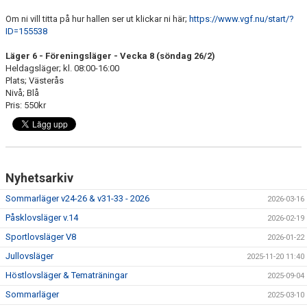
Om ni vill titta på hur hallen ser ut klickar ni här;
https://www.vgf.nu/start/?
ID=155538
Läger 6 - Föreningsläger - Vecka 8 (söndag 26/2)
Heldagsläger; kl. 08:00-16:00
Plats; Västerås
Nivå; Blå
Pris: 550kr
Nyhetsarkiv
Sommarläger v24-26 & v31-33 - 2026
2026-03-16
Påsklovsläger v.14
2026-02-19
Sportlovsläger V8
2026-01-22
Jullovsläger
2025-11-20 11:40
Höstlovsläger & Tematräningar
2025-09-04
Sommarläger
2025-03-10