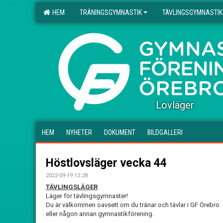
HEM
TRÄNINGSGYMNASTIK
TÄVLINGSGYMNASTIK
.
Lovläger
HEM
NYHETER
DOKUMENT
BILDGALLERI
Höstlovsläger vecka 44
2022-09-19 12:28
TÄVLINGSLÄGER
Läger för tävlingsgymnaster!
Du är välkommen oavsett om du tränar och tävlar i GF Örebro
eller någon annan gymnastikförening.