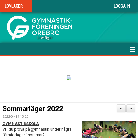
LOVLÄGER
LOGGA IN
.
Lovläger
HEM
NYHETER
DOKUMENT
BILDGALLERI
Sommarläger 2022
<
>
2022-04-19 13:26
GYMNASTIKSKOLA
Vill du prova på gymnastik under några
förmiddagar i sommar?