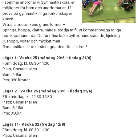
I sommar anordnar vi Gymnastikskola, en
möjlighet för barn och ungdomar att få
prova på gymnastik! Inga förkunskaper
krävs!
Vi tränar motorikens grundformer –
Springa, hoppa, klättra, hänga, stödja m.fl. Vi kommer bygga roliga
redskapsbanor där Du får träna kullerbyttor, handstående, hjulning,
ljushopp, volter och mycket mer!
Gymnastiken är den bästa grunden för all idrott!
Läger 1- Vecka 25 (måndag 20/6 – tisdag 21/6)
Förmiddag; kl. 08:30-11:30
Plats; Oscariahallen
Barn; 4-9år
Pris; 350 kronor
Läger 2 - Vecka 25 (måndag 20/6 – tisdag 21/6)
Eftermiddag; kl. 12:30-15:30
Plats; Oscariahallen
Barn; 8-15år
Pris: 350kr
Läger 11- Vecka 32 (fredag 12/8)
Förmiddag; kl. 08:30-11:30
Plats; Oscariahallen