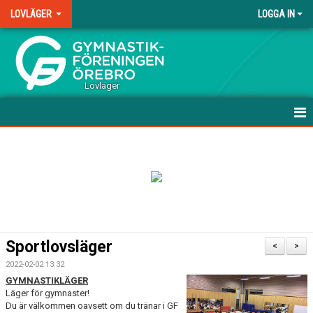
LOVLÄGER
LOGGA IN
.
Lovläger
HEM
NYHETER
DOKUMENT
BILDGALLERI
Sportlovsläger
<
>
2022-02-02 13:32
GYMNASTIKLÄGER
Läger för gymnaster!
Du är välkommen oavsett om du tränar i GF