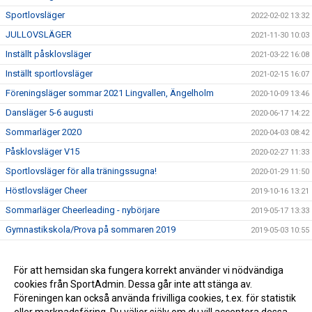
Sportlovsläger
2022-02-02 13:32
JULLOVSLÄGER
2021-11-30 10:03
Inställt påsklovsläger
2021-03-22 16:08
Inställt sportlovsläger
2021-02-15 16:07
Föreningsläger sommar 2021 Lingvallen, Ängelholm
2020-10-09 13:46
Dansläger 5-6 augusti
2020-06-17 14:22
Sommarläger 2020
2020-04-03 08:42
Påsklovsläger V15
2020-02-27 11:33
Sportlovsläger för alla träningssugna!
2020-01-29 11:50
Höstlovsläger Cheer
2019-10-16 13:21
Sommarläger Cheerleading - nybörjare
2019-05-17 13:33
Gymnastikskola/Prova på sommaren 2019
2019-05-03 10:55
Läger Barn & Ungdom sommaren 2019
2019-05-03 10:50
Truppläger sommar 2019
För att hemsidan ska fungera korrekt använder vi nödvändiga
2019-05-03 10:43
cookies från SportAdmin. Dessa går inte att stänga av.
Lägeranmälan har öppnat!
2019-03-05 14:00
Föreningen kan också använda frivilliga cookies, t.ex. för statistik