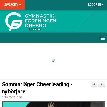
LOVLÄGER
LOGGA IN
.
Lovläger
HEM
NYHETER
DOKUMENT
BILDGALLERI
Sommarläger Cheerleading -
<
>
nybörjare
2019-05-17 13:33