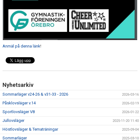
Anmäl på denna länk
!
Nyhetsarkiv
Sommarläger v24-26 & v31-33 - 2026
2026-03-16
Påsklovsläger v.14
2026-02-19
Sportlovsläger V8
2026-01-22
Jullovsläger
2025-11-20 11:40
Höstlovsläger & Tematräningar
2025-09-04
Sommarläger
2025-03-10