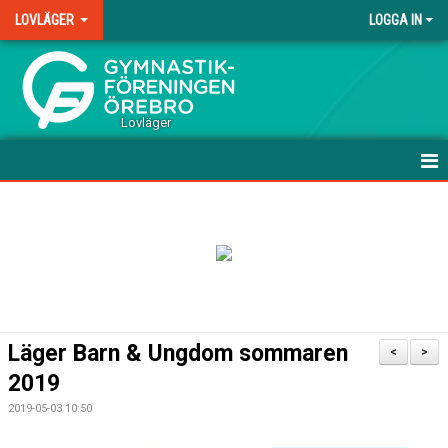
LOVLÄGER
LOGGA IN
.
Lovläger
HEM
NYHETER
DOKUMENT
BILDGALLERI
Läger Barn & Ungdom sommaren
<
>
2019
2019-05-03 10:50