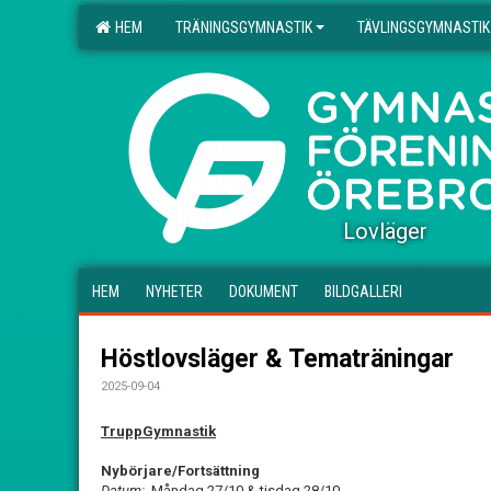
HEM
TRÄNINGSGYMNASTIK
TÄVLINGSGYMNASTIK
.
Lovläger
HEM
NYHETER
DOKUMENT
BILDGALLERI
Höstlovsläger & Tematräningar
2025-09-04
TruppGymnastik
Nybörjare/Fortsättning
Datum:
Måndag 27/10 & tisdag 28/10