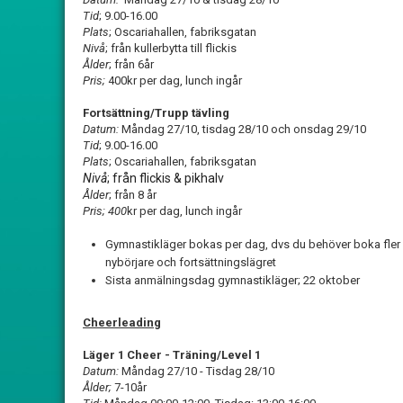
Tid
; 9.00-16.00
Plats
; Oscariahallen, fabriksgatan
Nivå
; från kullerbytta till flickis
Ålder
; från 6år
Pris;
400kr per dag, lunch ingår
Fortsättning/Trupp tävling
Datum:
Måndag 27/10, tisdag 28/10 och onsdag 29/10
Tid
; 9.00-16.00
Plats
; Oscariahallen, fabriksgatan
Nivå
; från flickis & pikhalv
Ålder
; från 8 år
Pris; 400
kr per dag, lunch ingår
Gymnastikläger bokas per dag, dvs du behöver boka fler d
nybörjare och fortsättningslägret
Sista anmälningsdag gymnastikläger; 22 oktober
Cheerleading
Läger 1 Cheer - Träning/Level 1
Datum:
Måndag 27/10 - Tisdag 28/10
Ålder;
7-10år