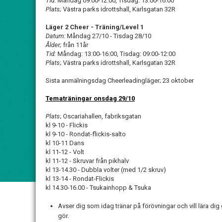
Tid:
Måndag
09:00-12:00, Tisdag: 13:00-16:00
Plats;
Västra parks idrottshall, Karlsgatan 32R
Läger 2 Cheer - Träning/Level 1
Datum:
Måndag 27/10 - Tisdag 28/10
Ålder;
från 11år
Tid:
Måndag: 13:00-16:00, Tisdag: 09:00-12:00
Plats
; Västra parks idrottshall, Karlsgatan 32R
Sista anmälningsdag Cheerleadingläger; 23 oktober
Tematräningar onsdag 29/10
Plats
; Oscariahallen, fabriksgatan
kl 9-10 - Flickis
kl 9-10 - Rondat-flickis-salto
kl 10-11 Dans
kl 11-12 - Volt
kl 11-12 - Skruvar från pikhalv
kl 13-14.30 - Dubbla volter (med 1/2 skruv)
kl 13-14 - Rondat-Flickis
kl 14.30-16.00 - Tsukainhopp & Tsuka
Avser dig som idag tränar på förövningar och vill lära dig
gör.