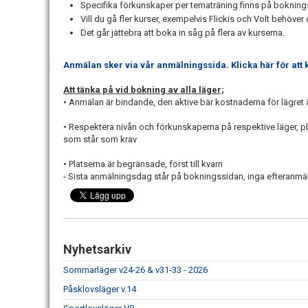
Specifika förkunskaper per tematräning finns på bokningss
Vill du gå fler kurser, exempelvis Flickis och Volt behöve
Det går jättebra att boka in såg på flera av kurserna.
Anmälan sker via vår anmälningssida. Klicka här för att
Att tänka på vid bokning av alla läger;
• Anmälan är bindande, den aktive bär kostnaderna för lägret
• Respektera nivån och förkunskaperna på respektive läger, p
som står som krav
• Platserna är begränsade, först till kvarn
- Sista anmälningsdag står på bokningssidan, inga efteranmä
Nyhetsarkiv
Sommarläger v24-26 & v31-33 - 2026
Påsklovsläger v.14