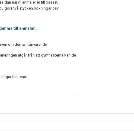
idan när ni anmäler er till passet.
r du göra två stycken bokningar osv.
 komma till anmälan.
 även om den är frånvarande
laneringen utgår från att gymnasterna kan de
lningar hanteras