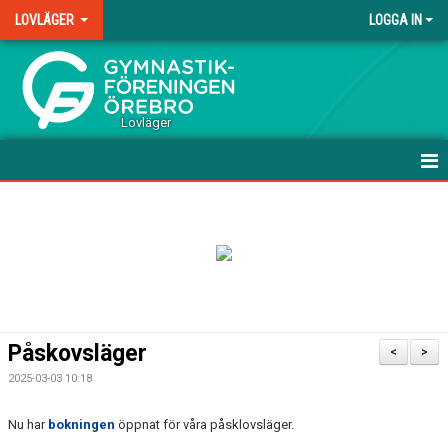
LOVLÄGER
LOGGA IN
.
Lovläger
HEM
NYHETER
DOKUMENT
BILDGALLERI
Påskovsläger
<
>
2025-03-03 10:18
Nu har
bokningen
öppnat för våra påsklovsläger.