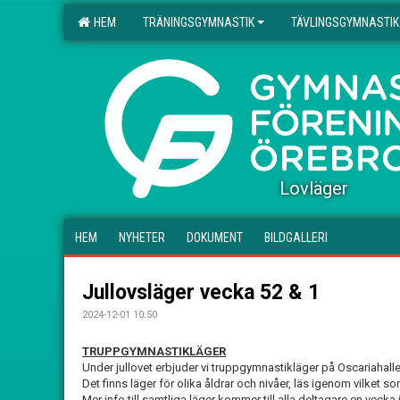
HEM
TRÄNINGSGYMNASTIK
TÄVLINGSGYMNASTIK
.
Lovläger
HEM
NYHETER
DOKUMENT
BILDGALLERI
Jullovsläger vecka 52 & 1
2024-12-01 10:50
TRUPPGYMNASTIKLÄGER
Under jullovet erbjuder vi truppgymnastikläger på Oscariahalle
Det finns läger för olika åldrar och nivåer, läs igenom vilket s
Mer info till samtliga läger kommer till alla deltagare en vecka