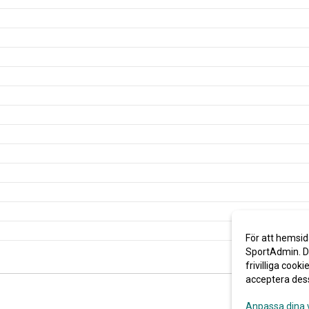
För att hemsid
SportAdmin. De
frivilliga cooki
acceptera des
Anpassa dina 