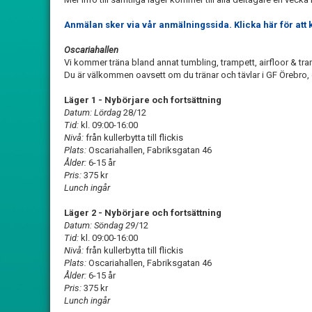
Anmälan sker via vår anmälningssida. Klicka här för att
Oscariahallen
Vi kommer träna bland annat tumbling, trampett, airfloor & tra
Du är välkommen oavsett om du tränar och tävlar i GF Örebro,
Läger 1 - Nybörjare och fortsättning
Datum: Lördag
28/12
Tid:
kl. 09:00-16:00
Nivå:
från kullerbytta till flickis
Plats:
Oscariahallen, Fabriksgatan 46
Ålder:
6-15 år
Pris:
375 kr
Lunch ingår
Läger 2 - Nybörjare och fortsättning
Datum: Söndag 29
/12
Tid:
kl. 09:00-16:00
Nivå:
från kullerbytta till flickis
Plats:
Oscariahallen, Fabriksgatan 46
Ålder:
6-15 år
Pris:
375 kr
Lunch ingår