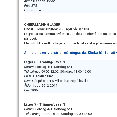
Ålder:
8 år och uppåt
Pris:
375
Lunch ingår
CHEERLEADINGLÄGER
Under jullovet erbjuder vi 2 läger på Oscaria.
Lägren är på samma nivå men uppdelade efter ålder så att så
på lovet.
Mer info till samtliga läger kommer till alla deltagare närmare 
Anmälan sker via vår anmälningssida. Klicka här för att
Läger 6 - Träning/Level 1
Datum:
Lördag 4/1- Söndag 5/1
Tid: Lördag
09:00-12:00, Söndag: 13:00-16:00
Plats
: Oscariahallen
Nivå:
Går på cheer & vill bli bättre på level 1
Ålder
; född 2012-2014
Pris
; 300kr
Läger 7 - Träning/Level 1
Datum:
Lördag 4/1- Söndag 5/1
Tid: Lördag
: 13:00-16:00, Söndag: 09:00-12:00