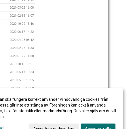
2021-03-22 16:08
2021-02-15 16:07
2020-10-09 13:46
2020-06-17 14:22
2020-04-03 08:42
2020-02-27 11:33
2020-01-29 11:50
2019-10-16 13:21
2019-05-17 13:33
2019-05-03 10:55
2019-05-03 10:50
2019-05-03 10:43
an ska fungera korrekt använder vi nödvändiga cookies från
2019-03-05 14:00
ssa går inte att stänga av. Föreningen kan också använda
es, t.ex. för statistik eller marknadsföring. Du väljer själv om du vill
sa.
val
Acceptera nödvändiga
Acceptera alla