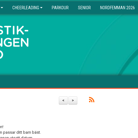
CHEERLEADING
PARKOUR
SENIOR
NORDFEMMAN 2026
<
>
n!
om passar ditt barn bäst.
 innan utsatt datum.