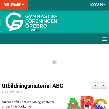
FÖR LEDARE
LOGGA IN
.
Ledare
HEM
UTBILDNING
ABC-MATERIAL FÖR LEDARE
UTVECKLINGSMODELLEN
Utbildningsmaterial ABC
<
>
DOKUMENT
2020-08-20 13:07
DOMARE
Nu finns vårt eget utbildningsmaterial
under fliken dokument.