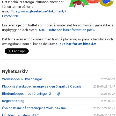
Det innehåller färdiga lektionsplaneringar
LEDARSTÖD
för en termin på varje
nivå;
https://www.gforebro.se/dokument/?
FRISTÅENDE
ID=256528
Läs även igenom häftet som föregår materialet för att förstå gymnastikens
ANMÄLAN TILL TÄVLING/LÄGER
uppbyggnad och syfte;
ABC - Häfte och basinformation.pdf »
FELANMÄLAN
Det finns även ett dokument med tips på planering av pass, checklista och
övningsbank som ni kan ta del utav
Klicka här för att hitta det
MATERIAL TILL LEDARE TRUPP
Nyhetsarkiv
Workshops & Utbildningar
2026-05-07
Klubbmästerskapet arrangeras den 6 april på Oscaria.
2026-01-28 15:47
Blodomloppet med föreningen 21 maj!
2025-02-27
Registerutdrag
2025-02-02
Övningsbank på föreningens Youtubekanal
2020-10-22 08:48
Utbildningsmaterial ABC
2020-08-20 13:07