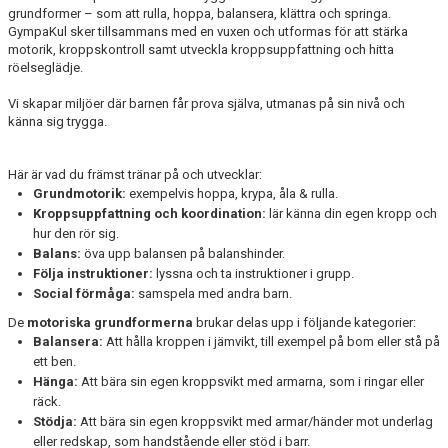
grundformer – som att rulla, hoppa, balansera, klättra och springa.
GympaKul sker tillsammans med en vuxen och utformas för att stärka
motorik, kroppskontroll samt utveckla kroppsuppfattning och hitta
röelseglädje.
Vi skapar miljöer där barnen får prova själva, utmanas på sin nivå och
känna sig trygga.
Här är vad du främst tränar på och utvecklar:
Grundmotorik:
exempelvis hoppa, krypa, åla & rulla.
Kroppsuppfattning och koordination:
lär känna din egen kropp och
hur den rör sig.
Balans:
öva upp balansen på balanshinder.
Följa instruktioner:
lyssna och ta instruktioner i grupp.
Social förmåga:
samspela med andra barn.
De
motoriska grundformerna
brukar delas upp i följande kategorier:
Balansera:
Att hålla kroppen i jämvikt, till exempel på bom eller stå på
ett ben.
Hänga:
Att bära sin egen kroppsvikt med armarna, som i ringar eller
räck.
Stödja:
Att bära sin egen kroppsvikt med armar/händer mot underlag
eller redskap, som handstående eller stöd i barr.