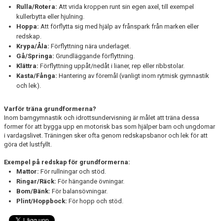
Rulla/Rotera:
Att vrida kroppen runt sin egen axel, till exempel
kullerbytta eller hjulning.
Hoppa:
Att förflytta sig med hjälp av frånspark från marken eller
redskap.
Krypa/Åla:
Förflyttning nära underlaget.
Gå/Springa:
Grundläggande förflyttning.
Klättra:
Förflyttning uppåt/nedåt i lianer, rep eller ribbstolar.
Kasta/Fånga:
Hantering av föremål (vanligt inom rytmisk gymnastik
och lek).
Varför träna grundformerna?
Inom barngymnastik och idrottsundervisning är målet att träna dessa
former för att bygga upp en motorisk bas som hjälper barn och ungdomar
i vardagslivet. Träningen sker ofta genom redskapsbanor och lek för att
göra det lustfyllt.
Exempel på redskap för grundformerna:
Mattor:
För rullningar och stöd.
Ringar/Räck:
För hängande övningar.
Bom/Bänk:
För balansövningar.
Plint/Hoppbock:
För hopp och stöd.