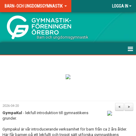
BARN- OCH UNGDOMSGYMNASTIK
LOGGA IN
.
Barn och ungdomsgymnastik
HEM
TERMINSAVGIFTER TRÄNING
VÅRA GRUPPER
DOKUMENT
2026-04-20
<
>
GympaKul
- lekfull introduktion till gymnastikens
KONTAKT
grunder.
Gympakul är vår introducerande verksamhet för barn från ca 2 års ålder.
Här får barnen på ett lekfullt och tryggt sätt utforska gymnastikens