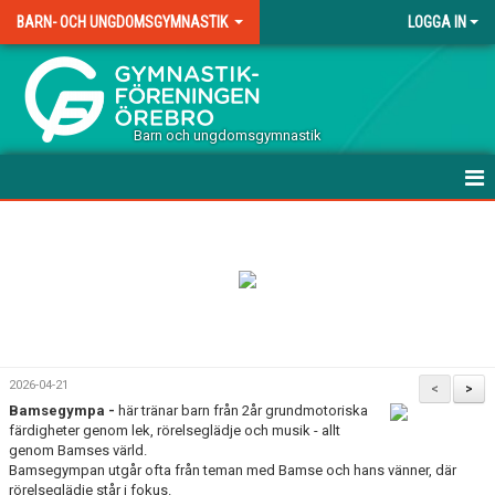
BARN- OCH UNGDOMSGYMNASTIK
LOGGA IN
.
Barn och ungdomsgymnastik
HEM
TERMINSAVGIFTER TRÄNING
VÅRA GRUPPER
DOKUMENT
2026-04-21
<
>
Bamsegympa -
här tränar barn från 2år grundmotoriska
KONTAKT
färdigheter genom lek, rörelseglädje och musik - allt
genom Bamses värld.
Bamsegympan utgår ofta från teman med Bamse och hans vänner, där
rörelseglädje står i fokus.