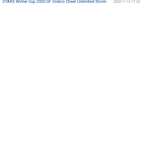
STARS Winter Cup 2020 GF Örebro Cheer Unlimited Storm
2020-11-15 17:23
ANMÄL DIG HÄR!
LEDARE
KONTAKT