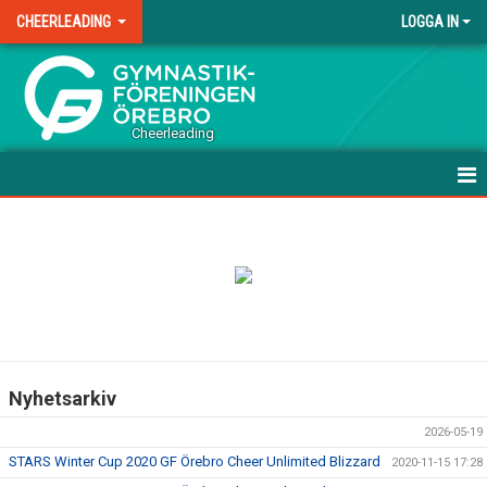
CHEERLEADING
LOGGA IN
.
Cheerleading
HEM
NYHETER
UPPVISNING/TÄVLINGSFÖRBEREDANDE GRUPPER
TÄVLINGSGRUPPER
Nyhetsarkiv
TRÄNINGSAVGIFTER
2026-05-19
LAGFÖRÄLDER
STARS Winter Cup 2020 GF Örebro Cheer Unlimited Blizzard
2020-11-15 17:28