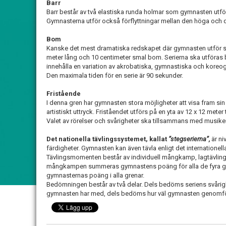
Barr
Barr består av två elastiska runda holmar som gymnasten utför 
Gymnasterna utför också förflyttningar mellan den höga och 
Bom
Kanske det mest dramatiska redskapet där gymnasten utför sin
meter lång och 10 centimeter smal bom. Serierna ska utföras 
innehålla en variation av akrobatiska, gymnastiska och koreog
Den maximala tiden för en serie är 90 sekunder.
Fristående
I denna gren har gymnasten stora möjligheter att visa fram sin
artistiskt uttryck. Friståendet utförs på en yta av 12 x 12 mete
Valet av rörelser och svårigheter ska tillsammans med musi
Det nationella tävlingssystemet, kallat
”stegserierna”,
är ni
färdigheter. Gymnasten kan även tävla enligt det internationel
Tävlingsmomenten består av individuell mångkamp, lagtävling o
mångkampen summeras gymnastens poäng för alla de fyra gre
gymnasternas poäng i alla grenar.
Bedömningen består av två delar. Dels bedöms seriens svårig
gymnasten har med, dels bedöms hur väl gymnasten genomför