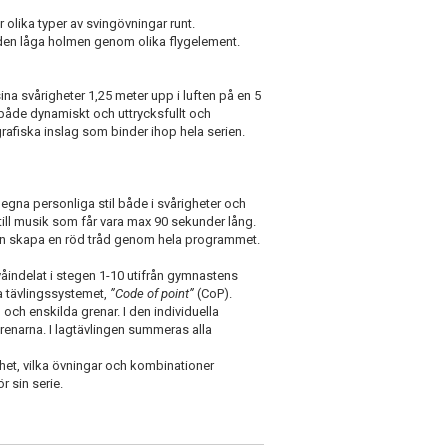
olika typer av svingövningar runt.
den låga holmen genom olika flygelement.
a svårigheter 1,25 meter upp i luften på en 5
både dynamiskt och uttrycksfullt och
rafiska inslag som binder ihop hela serien.
 egna personliga stil både i svårigheter och
r till musik som får vara max 90 sekunder lång.
ken skapa en röd tråd genom hela programmet.
våindelat i stegen 1-10 utifrån gymnastens
la tävlingssystemet,
”Code of point”
(CoP).
ch enskilda grenar. I den individuella
narna. I lagtävlingen summeras alla
het, vilka övningar och kombinationer
 sin serie.