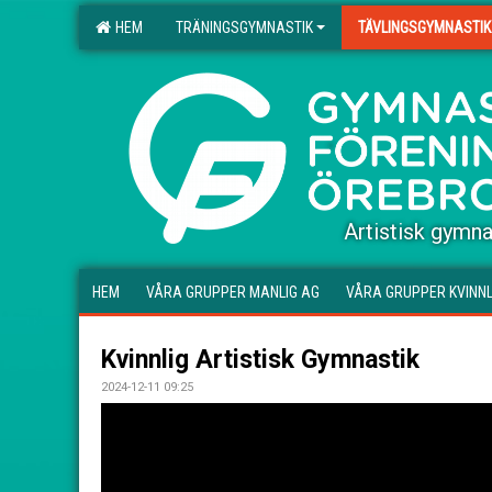
HEM
TRÄNINGSGYMNASTIK
TÄVLINGSGYMNASTIK
.
Artistisk gymna
HEM
VÅRA GRUPPER MANLIG AG
VÅRA GRUPPER KVINNL
Kvinnlig Artistisk Gymnastik
2024-12-11 09:25